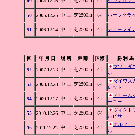
中 山
芝2500m
ゼンノロブ
49
2004.12.26
GI
中 山
芝2500m
ハーツクラ
50
2005.12.25
GI
中 山
芝2500m
ディープイ
51
2006.12.24
GI
回
年 月 日
場 所
距 離
国際
勝 利 馬
マツリダ
中 山
芝2500m
52
2007.12.23
GI
ホ
ダイワス
中 山
芝2500m
53
2008.12.28
GI
レット
ドリーム
中 山
芝2500m
54
2009.12.27
GI
ーニー
ヴィクト
中 山
芝2500m
55
2010.12.26
GI
ルピサ
オルフェ
中 山
芝2500m
56
2011.12.25
GI
ル