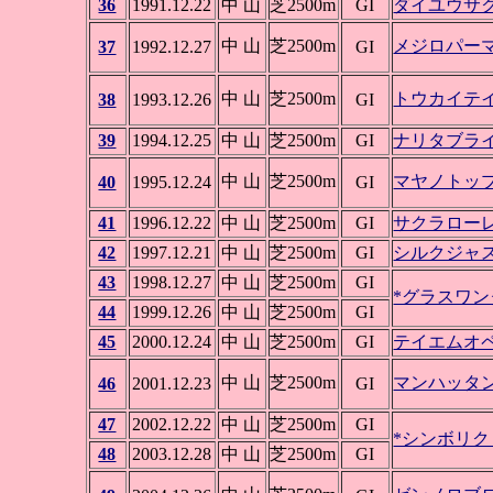
36
1991.12.22
中 山
芝2500m
GI
ダイユウサ
中 山
芝2500m
メジロパー
37
1992.12.27
GI
中 山
芝2500m
トウカイテ
38
1993.12.26
GI
39
1994.12.25
中 山
芝2500m
GI
ナリタブラ
中 山
芝2500m
マヤノトッ
40
1995.12.24
GI
41
1996.12.22
中 山
芝2500m
GI
サクラロー
42
1997.12.21
中 山
芝2500m
GI
シルクジャ
43
1998.12.27
中 山
芝2500m
GI
*グラスワン
44
1999.12.26
中 山
芝2500m
GI
45
2000.12.24
中 山
芝2500m
GI
テイエムオ
中 山
芝2500m
マンハッタ
46
2001.12.23
GI
47
2002.12.22
中 山
芝2500m
GI
*シンボリ
48
2003.12.28
中 山
芝2500m
GI