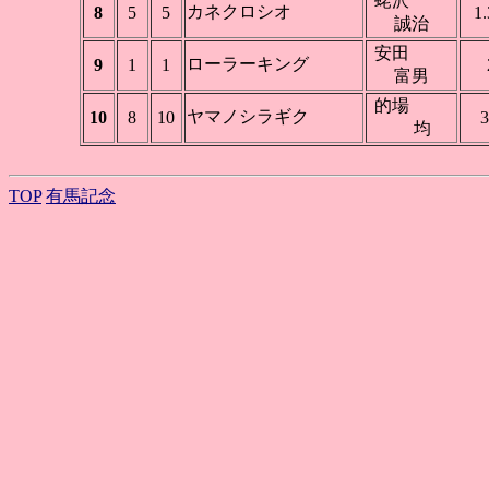
蛯沢
カネクロシオ
8
5
5
1.
誠治
安田
ローラーキング
9
1
1
富男
的場
ヤマノシラギク
10
8
10
3
均
TOP
有馬記念