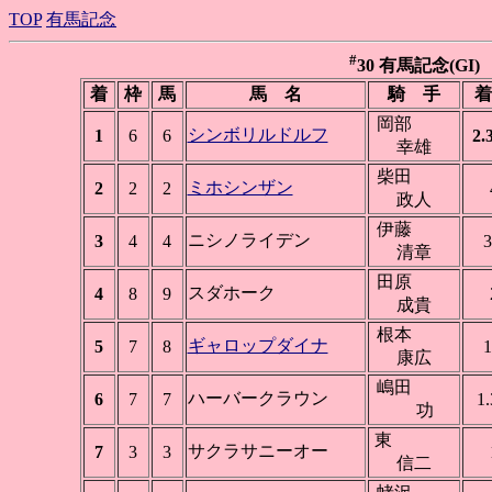
TOP
有馬記念
#
30 有馬記念(GI) 中
着
枠
馬
馬 名
騎 手
着
岡部
シンボリルドルフ
1
6
6
2.
幸雄
柴田
ミホシンザン
2
2
2
政人
伊藤
ニシノライデン
3
4
4
3
清章
田原
スダホーク
4
8
9
成貴
根本
ギャロップダイナ
5
7
8
1
康広
嶋田
ハーバークラウン
6
7
7
1.
功
東
サクラサニーオー
7
3
3
信二