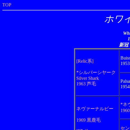
TOP
ホワ
Whi
新冠
Buis
[Relic系]
195
*シルバーシヤーク
Silver Shark
Pals
1963 芦毛
195
*ネ
ネヴァーナルビー
196
1969 黒鹿毛
セン