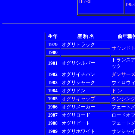
[F7-d]
196
生年
産 駒 名
前年種
1979
オグリトラック
サウンド
1980
----
トランス
オグリシルバー
1981
ック
1982
オグリイチバン
ダンサー
1983
オグリシャーク
ウィロウ
1984
オグリドン
ド ン
1985
オグリキャップ
ダンシン
1986
オグリメーカー
フェート
1987
オグリロード
ロードオ
1988
オグリビート
フェート
1989
オグリホワイト
サンシャ