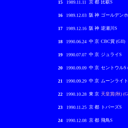
京 都
比叡S
15
1989.11.11
阪 神
ゴールデンホ
16
1989.12.03
阪 神
逆瀬川S
17
1989.12.16
中 京
CBC賞 (GII)
18
1990.06.24
中 京
ジュライS
19
1990.07.07
中 京
セントウルS (G
20
1990.09.09
中 京
ムーンライト
21
1990.09.29
東 京
天皇賞(秋) (GI
22
1990.10.28
京 都
トパーズS
23
1990.11.25
京 都
飛鳥S
24
1990.12.08