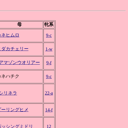
母
牝系
カネヒムロ
9-c
ヒダカチェリー
1-w
*アマゾンウオリアー
9-f
カネハチク
9-c
*シリネラ
22-a
ダーリングヒメ
14-f
パッシングミドリ
12