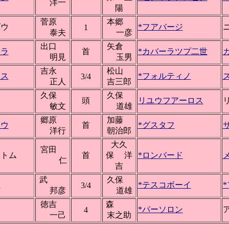
洋一
陽
菅原
本郷
ゴウ
*フアバージ
1
泰夫
一彦
出口
矢倉
カラ
首
*カバーラツプ二世
明見
玉男
吉永
松山
ロス
*フォルティノ
3/4
正人
吉三郎
久保
久保
ウ
頭
リユウフアーロス
敏文
道雄
郷原
加藤
コウ
首
*グスタフ
洋行
朝治郎
大久
宮田
ントム
首
保 洋
*ロンバード
仁
吉
武
久保
イ
*テスコボーイ
3/4
邦彦
道雄
徳吉
森
ー
*パーソロン
4
一己
末之助