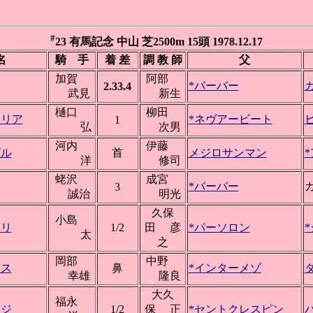
#
23 有馬記念 中山 芝2500m 15頭 1978.12.17
名
騎 手
着 差
調 教 師
父
加賀
阿部
*バーバー
2.33.4
武見
新生
樋口
柳田
ロリア
*ネヴアービート
1
弘
次男
河内
伊藤
グル
首
メジロサンマン
洋
修司
蛯沢
成宮
*バーバー
3
誠治
明光
久保
小島
ウリ
1/2
田 彦
*パーソロン
太
之
岡部
中野
ラス
鼻
*インターメゾ
幸雄
隆良
大久
福永
ージ
1/2
保 正
*セントクレスピン