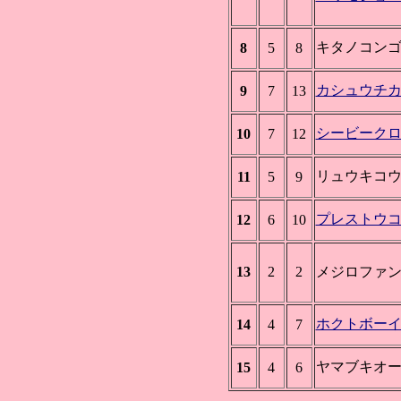
キタノコン
8
5
8
カシュウチ
9
7
13
シービーク
10
7
12
リュウキコ
11
5
9
プレストウ
12
6
10
13
2
2
メジロファ
ホクトボー
14
4
7
ヤマブキオ
15
4
6