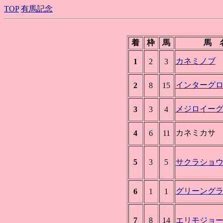
TOP
有馬記念
着
枠
馬
馬 
カネミノブ
1
2
3
インターグ
2
8
15
メジロイー
3
3
4
カネミカサ
4
6
11
5
3
5
サクラショ
グリーング
6
1
1
7
8
14
エリモジョ