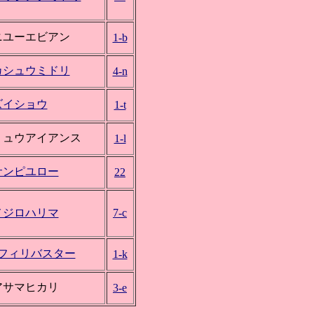
ニユーエビアン
1-b
カシュウミドリ
4-n
ズイショウ
1-t
リュウアイアンス
1-l
サンピユロー
22
メジロハリマ
7-c
*フィリバスター
1-k
アサマヒカリ
3-e