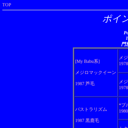
TOP
ポイ
Po
門
メジ
[My Babu系]
197
メジロマックイーン
メジ
1987 芦毛
197
*プ
パストラリズム
198
1987 黒鹿毛