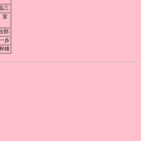
晶三
宣
次郎
一歩
和雄