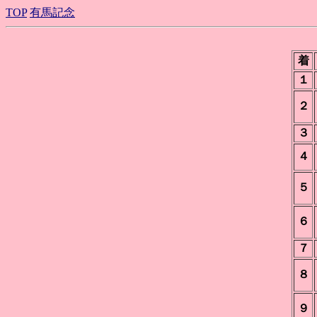
TOP
有馬記念
着
１
２
３
４
５
６
７
８
９