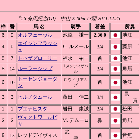
#
56 有馬記念(GI) 中山 2500m 13頭 2011.12.25
枠
番
馬 名
騎手
着差
所属
６
９
オルフェーヴル
池添 謙一
2.36.0
池江 
エイシンフラッシ
４
５
C. ルメール
藤原 
3/4
ュ
５
７
トゥザグローリー
福永 祐一
首
池江 
I.メンディザバ
８
ルーラーシップ
角居 
14
3/4
ル
トーセンジョーダ
C.ウィリアム
６
首
池江 
10
ン
ズ
３
３
ヒルノダムール
藤田 伸二
3/4
貢
１
１
ブエナビスタ
岩田 康誠
3/4
松田 
ヴィクトワールピ
２
２
M. デムーロ
鼻
角居 
サ
武
８
レッドデイヴィス
首
音無 
13
豊