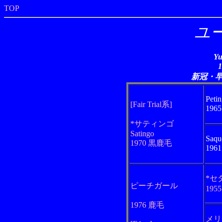
TOP
ユ
Yu
新冠・
Peti
[Fair Trial系]
196
*サティンゴ
Satingo
Saqu
1970 黒鹿毛
196
*セ
ピーチガール
195
1976 鹿毛
メリ