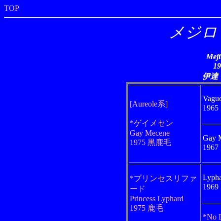
TOP
メジロ
Meji
1
伊達
Vague
[Aureole系]
196
*ゲイメセン
Gay Mecene
Gay M
1975 黒鹿毛
196
Lyph
*プリンセスリファ
196
ード
Princess Lyphard
1975 鹿毛
*No 