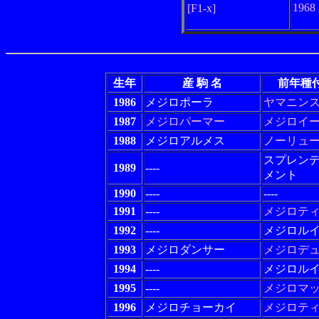
196
[F1-x]
生年
産 駒 名
前年種
1986
メジロポーラ
ヤマニン
1987
メジロパーマー
メジロイ
1988
メジロアルメス
ノーリュ
スプレン
1989
----
メント
1990
----
----
1991
----
メジロテ
1992
----
メジロル
1993
メジロダンサー
メジロデ
1994
----
メジロル
1995
----
メジロマ
1996
メジロチョーカイ
メジロテ