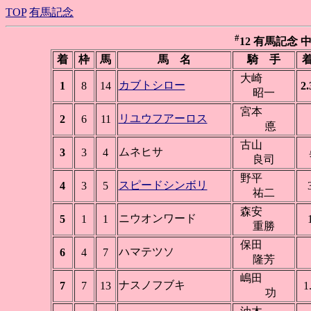
TOP
有馬記念
#
12 有馬記念 中山 
着
枠
馬
馬 名
騎 手
着
大崎
カブトシロー
1
8
14
2.
昭一
宮本
リユウフアーロス
2
6
11
悳
古山
ムネヒサ
3
3
4
良司
野平
スピードシンボリ
4
3
5
祐二
森安
ニウオンワード
5
1
1
重勝
保田
ハマテツソ
6
4
7
隆芳
嶋田
ナスノフブキ
7
7
13
1
功