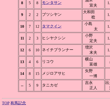
油木
モンタサン
8
5
8
1
宣夫
大和田
ブツシヤン
9
2
2
1
稔
小島
タマクイン
10
7
12
1
太
小野
ヒシヤクシン
11
2
3
1
定夫
増沢
ネイチブランナー
12
6
10
1
末夫
横山
リコウ
13
4
6
富雄
矢野
メジロアサヒ
14
8
15
一博
吉永
出
タニカゼ
--
5
9
正人
TOP
有馬記念