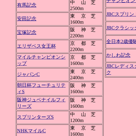
チャンピオン
中 山 芝
有馬記念
2500m
JBCスプリン
東 京 芝
安田記念
1600m
JBCクラシッ
阪 神 芝
宝塚記念
2200m
全日本2歳優
京 都 芝
エリザベス女王杯
2200m
かしわ記念
マイルチャンピオンシ
京 都 芝
ップ
1600m
JBCレディ
東 京 芝
ク
ジャパンC
2400m
朝日杯フューチュリテ
阪 神 芝
ィS
1600m
阪神ジュベナイルフィ
阪 神 芝
リーズ
1600m
中 山 芝
スプリンターズS
1200m
東 京 芝
NHKマイルC
1600m