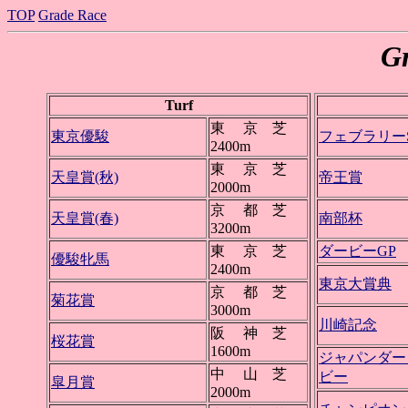
TOP
Grade Race
G
Turf
東 京 芝
東京優駿
フェブラリー
2400m
東 京 芝
天皇賞(秋)
帝王賞
2000m
京 都 芝
天皇賞(春)
南部杯
3200m
東 京 芝
ダービーGP
優駿牝馬
2400m
東京大賞典
京 都 芝
菊花賞
3000m
川崎記念
阪 神 芝
桜花賞
1600m
ジャパンダー
中 山 芝
ビー
皐月賞
2000m