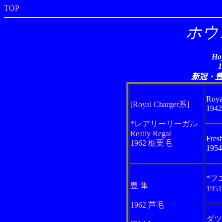
TOP
ホウ
Ho
新冠・
Roya
[Royal Charger系]
194
*レアリーリーガル
Really Regal
Fres
1962 栃栗毛
195
*フ
豊 隼
195
1962 芦毛
ダツ