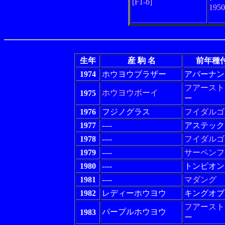
[F1-b]
195
生年
産 駒 名
前年種
1974
ホウヨウブラザー
アバーナン
フアースト
ホウヨウボーイ
1975
ー
1976
フジノグラス
フイダルゴ
1977
----
アステック
1978
----
フイダルゴ
1979
----
サーペンフ
1980
----
トンピオン
1981
----
マダング
1982
レディーホウヨウ
キングオブ
フアースト
パープルホウヨウ
1983
ー