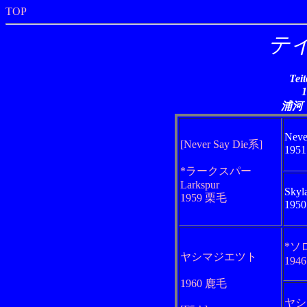
TOP
テ
Tei
浦河
Neve
[Never Say Die系]
195
*ラークスパー
Larkspur
Skyl
1959 栗毛
195
*ソ
ヤシマジエツト
194
1960 鹿毛
ヤシ