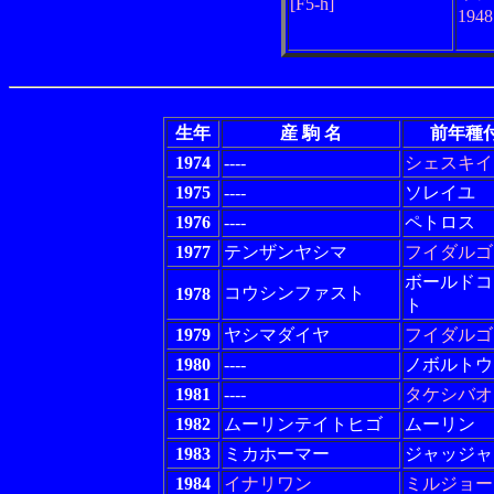
[F5-h]
194
生年
産 駒 名
前年種
1974
----
シェスキイ
1975
----
ソレイユ
1976
----
ペトロス
1977
テンザンヤシマ
フイダルゴ
ボールドコ
コウシンファスト
1978
ト
1979
ヤシマダイヤ
フイダルゴ
1980
----
ノボルトウ
1981
----
タケシバオ
1982
ムーリンテイトヒゴ
ムーリン
1983
ミカホーマー
ジャッジャ
1984
イナリワン
ミルジョー