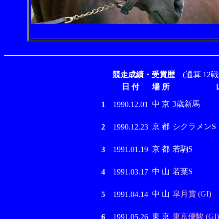
競走成績・受賞歴
(通算 12戦
日 付
場 所
中 京
3歳新馬
1
1990.12.01
京 都
シクラメンS
2
1990.12.23
京 都
若駒S
3
1991.01.19
中 山
若葉S
4
1991.03.17
中 山
皐月賞 (GI)
5
1991.04.14
東 京
東京優駿 (GI)
6
1991.05.26