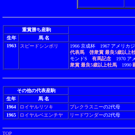
重賞勝ち産駒
生年
馬 名
1963
スピードシンボリ
1966 京成杯 1967 アメ
代表馬
啓衆賞 最良5歳以上
モンドS
有馬記念
1970 
衆賞 最良5歳以上牡馬
1990
その他の代表産駒
生年
馬 名
1964
ロイヤルリツキ
プレクラスニー
の2代母
1965
ロイヤルベエンチヤ
リードワンダー
の2代母
TOP