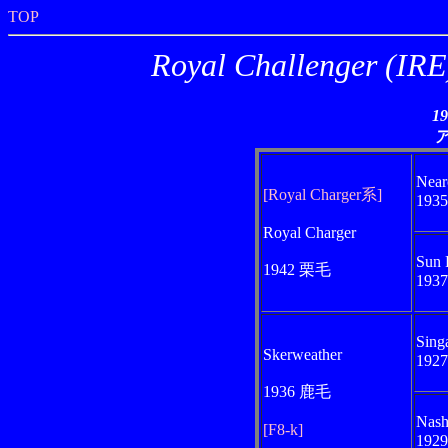
TOP
Royal Challeng
1
Near
[Royal Charger系]
193
Royal Charger
Sun 
1942 栗毛
193
Sing
Skerweather
192
1936 鹿毛
Nash
[F8-k]
192