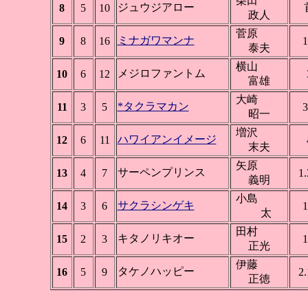
柴田
ジュウジアロー
8
5
10
政人
菅原
ミナガワマンナ
9
8
16
1
泰夫
横山
メジロファントム
10
6
12
富雄
大崎
*タクラマカン
11
3
5
3
昭一
増沢
ハワイアンイメージ
12
6
11
末夫
矢原
サーペンプリンス
13
4
7
1.
義明
小島
サクラシンゲキ
14
3
6
1
太
田村
キタノリキオー
15
2
3
1
正光
伊藤
タケノハッピー
16
5
9
2.
正徳