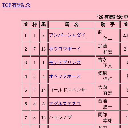
TOP
有馬記念
#
26 有馬記念 中山 
着
枠
馬
馬 名
騎 手
着
東
アンバーシャダイ
1
1
2
2.
信二
加藤
ホウヨウボーイ
2
7
13
2.
和宏
吉永
モンテプリンス
3
1
1
正人
郷原
オペックホース
4
2
4
洋行
大西
ゴールドスペンサ－
5
7
14
直宏
西浦
アグネステスコ
6
4
8
勝一
岡部
ハセシノブ
7
8
15
1
幸雄