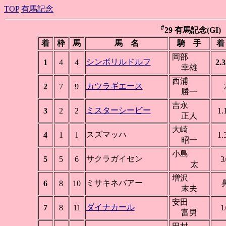
TOP
有馬記念
#
29 有馬記念(GI) 中
着
枠
馬
馬 名
騎 手
着
岡部
シンボリルドルフ
1
4
4
2.3
幸雄
西浦
カツラギエース
2
7
9
勝一
吉永
ミスターシービー
3
2
2
1.
正人
大崎
スズマッハ
4
1
1
1.
昭一
小島
サクラガイセン
5
5
6
3
太
増沢
ミサキネバアー
6
8
10
末夫
安田
ダイナカール
7
8
11
1
富男