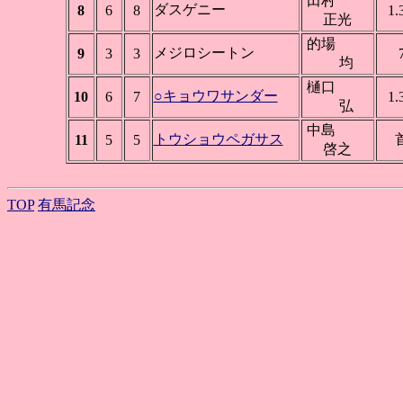
田村
ダスゲニー
8
6
8
1.
正光
的場
メジロシートン
9
3
3
均
樋口
○キョウワサンダー
10
6
7
1.
弘
中島
トウショウペガサス
11
5
5
啓之
TOP
有馬記念