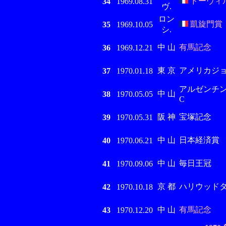
ドーヴィ
34
1969.08.31
ヴ.
ロン
凱旋門賞
35
1969.10.05
シ.
中 山
有馬記念
36
1969.12.21
東 京
アメリカジ
37
1970.01.18
アルゼンチ
中 山
38
1970.05.05
C
阪 神
宝塚記念
39
1970.05.31
中 山
日本経済賞
40
1970.06.21
中 山
毎日王冠
41
1970.09.06
京 都
ハリウッド
42
1970.10.18
中 山
有馬記念
43
1970.12.20