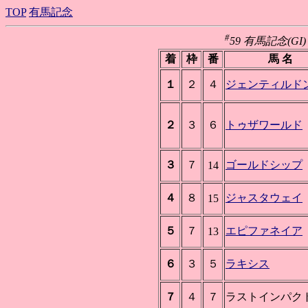
TOP
有馬記念
#
59 有馬記念(GI) 
着
枠
番
馬 名
１
２
４
ジェンティルド
２
３
６
トゥザワールド
３
７
ゴールドシップ
14
４
８
ジャスタウェイ
15
５
７
エピファネイア
13
６
３
５
ラキシス
７
４
７
ラストインパク