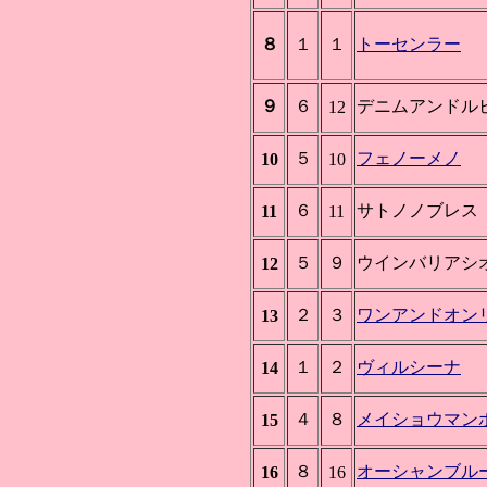
８
１
１
トーセンラー
９
６
デニムアンドル
12
５
フェノーメノ
10
10
６
サトノノブレス
11
11
５
９
ウインバリアシ
12
２
３
ワンアンドオン
13
１
２
ヴィルシーナ
14
４
８
メイショウマン
15
８
オーシャンブル
16
16