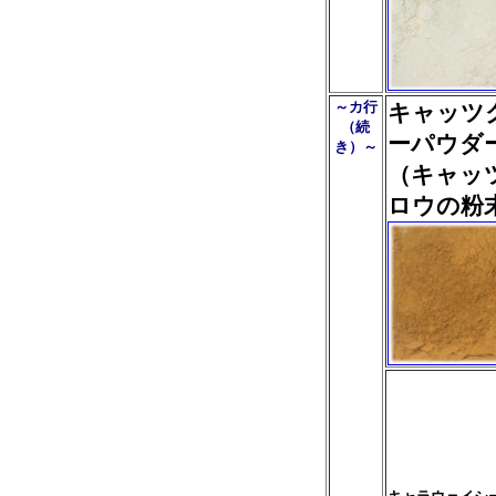
～カ行
キャッツ
（続
ーパウダ
き）～
（キャッ
ロウの粉