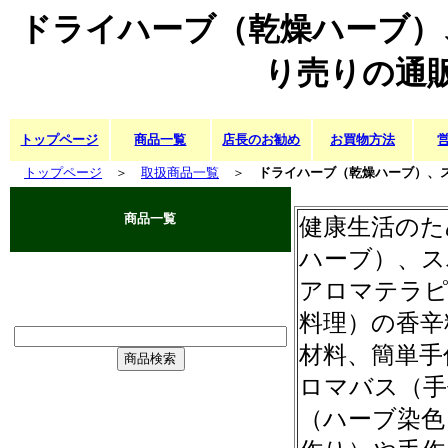
ドライハーブ（乾燥ハーブ）
り売りの通
トップページ
商品一覧
店長のお勧め
お買物方法
トップページ
＞
取扱商品一覧
＞
ドライハーブ（乾燥ハーブ）、
商品一覧
健康生活のた
ハーブ）、ス
アロマテラピ
料理）の香辛
材料、簡単手
ロマバス（手
（ハーブ染色