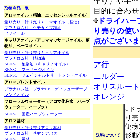
作り）や手作
取扱商品一覧
目的に合わせ
アロマオイル（精油、エッセンシャルオイル）
ドライハー
量り売り・計り売りアロマオイル（精油）
プラナロム社 ケモタイプ精油
り売りの使い
ゼフィール
点がございま
キャリアオイル（アロママッサージオイル、植
物油、ベースオイル）
量り売り・計り売りキャリアオイル
プラナロム社 植物油
ア行
KENSO 植物油（キャリアオイル）
KENSO マッサージオイル
エルダー
KENSO フェイシャルトリートメントオイル
アロマブレンドオイル
オリスルート
プラナロム社 プラナBB ディフューザーブ
レンドオイル
オレンジ
フローラルウォーター（アロマ化粧水、ハーブ
ウォーター、ハーブ水）
○ド
KENSO 国産ハーブウォーター
り売
アロマ基材
便物
量り売り・計り売りアロマ基材
プラナロム社 基材シアバター
形郵
送料について
KENSO 基材