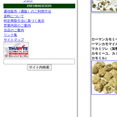
ブログ
INFORMATION
通信販売（通販）のご利用方法
送料について
特定商取引法に基づく表示
営業内容のご案内
当店のご案内
リンク集
ローマンカモミ
サイトマップ
ーマンカモマイ
マカミツレ（加
カモミーユ、カ
カモミル）