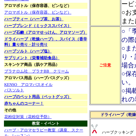
ービ
アロマボトル（保存容器、ビンなど）
○お
アロマボトル（保存容器、ビンなど）
ハーブティー（ハーブ茶、お茶）
また
ハーブブレンド（ミックススパイス）
○「
ハーブ石鹸（アロマせっけん、アロマソープ）
の際
ドライハーブ（乾燥ハーブ）、スパイス（香辛
料）量り売り・計り売り
○ま
ハーブソルト（ハーブ塩）
り・
サプリメント（栄養補助食品）
場合
スキンケア商品（肌ケア用品）
ご注意
プラナロム社 プラナBB クリーム
○保
アロマバス用品（ハーブバスグッズ）
い。
KENSO アロマバスオイル
○掲
バスソルト
ハーブのペット用品（ペットグッズ）
れの
赤ちゃんのコーナー！
その他
ドライハーブ（乾燥
花粉症対策（花粉症予防）
教室・イベント
ハーブ・アロマセラピー教室（講座、スクー
ハーブクッキング（
ル、レッスン）