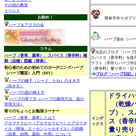
その他の教室
イベント
お勧め！
簡単手作りポプリ
ハーブ＆アロマの会
ハーブ染め（ハー
コラム
当店のブログ「ハーブ
ハーブ（香草、薬草）、スパイス（香辛料）種
スパイス（香辛料）を使
類（品種）図鑑（辞典）
ラフト（手作りハーブ作
初心者のための初めてのガーデニングハーブ
（香辛料）量り売り・計
（ハーブ園芸）入門（DIY）
ブログ「ハーブ日記」
ハーブの種子（シード、たね）のまき方
（蒔き方）
ハーブの苗の植え方
ドライハ
ハーブの育て方（ハーブの栽培方法、苗の
（乾燥
管理方法）
香りのちょっとお勉強コーナー
ブ）、ス
ハーブ（香草、薬草）とは？
インデ
ス（香辛
アロマテラピー（アロマセラピー）とアロマオ
ックス
量り売り
イル（精油、エッセンシャルオイル）の効能
（効果、効用、薬効、作用）について