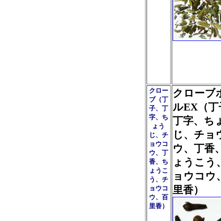
クロー
クローブ
ブ（丁
ルEX（丁
子、丁
字、ち
丁字、ち
ょう
じ、チョ
じ、チ
ョウコ
ウ、丁香
ウ、丁
ょうこう
香、ち
ょうこ
ョウコウ
う、チ
里香）
ョウコ
ウ、百
里香）