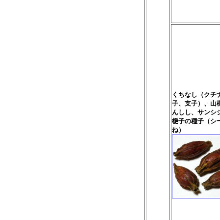
くちなし（クチ
子、支子）、山
んしし、サンシ
梔子の種子（シ
ね）