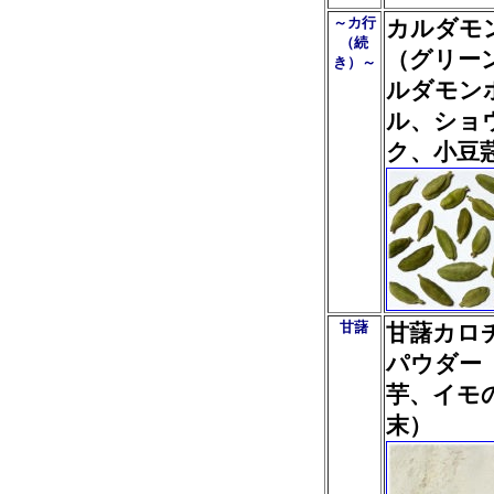
～カ行
カルダモ
（続
（グリー
き）～
ルダモン
ル、ショ
ク、小豆
甘藷
甘藷カロ
パウダー
芋、イモ
末）