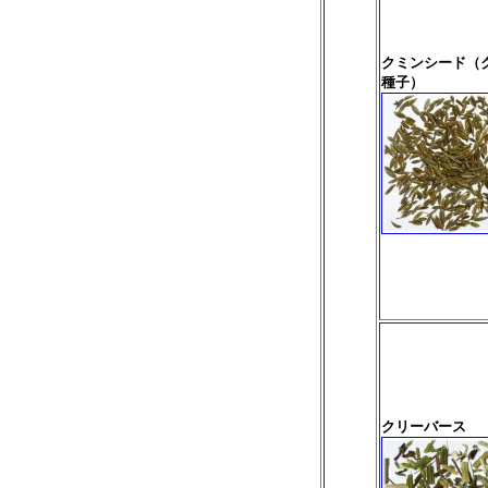
クミンシード（
種子）
クリーバース