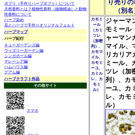
り売りの
ポプリ（手作りハーブポプリ）について
天然香料とは？植物性香料（植物精油）と動物
（別名
性香料について
カモミ
ジャーマ
ハーブ染め
ール
花とハーブで手作りオリジナルフェルト
モミール
（カミ
ハーブマップ
ツレ
ャーマン
ハーブ紀行
（加密
マイル、
キューガーデンズ編
列）、
ウィズリーガーデン編
カモマ
リカリア
シンガポール編
イル、
マレーシア編
ミール、
カモミ
ハムハウス編
ーユ、
ツレ（加
グアム編
カミル
列）、カ
ハーブクラフト作品
レ、カ
モミ
その他サイト
ーユ、カ
ル）
レ、カモ
ル）
スマホ