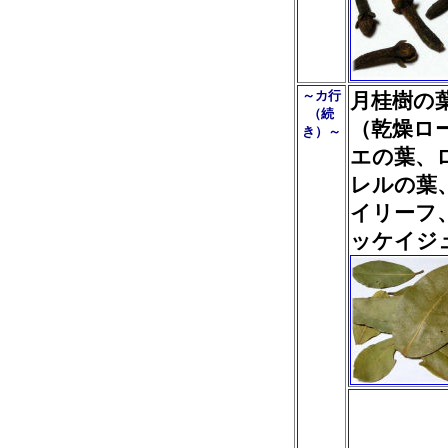
～カ行
月桂樹の
（続
（乾燥ロ
き）～
エの葉、
レルの葉
イリーフ
ッケイジ