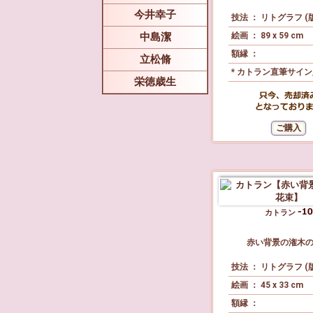
今井幸子
技法 ： リトグラフ (
中島潔
絵画 ： 89 x 59 cm
額縁 ：
立松脩
* カトラン直筆サイ
栄徳歳生
カトラン
赤い背景の潅木
技法 ： リトグラフ (
絵画 ： 45 x 33 cm
額縁 ：