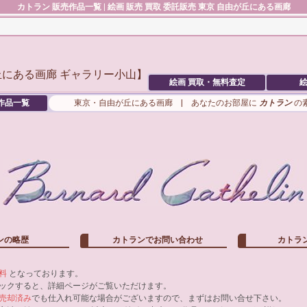
カトラン
販売作品一覧 | 絵画 販売 買取 委託販売 東京 自由が丘にある画廊
絵画 買取・無料査定
絵
作品一覧
東京・自由が丘にある画廊 | あなたのお部屋に
カトラン
の
ンの略歴
カトランでお問い合わせ
カトラ
料
となっております。
ックすると、詳細ページがご覧いただけます。
売却済み
でも仕入れ可能な場合がございますので、まずはお問い合せ下さい。