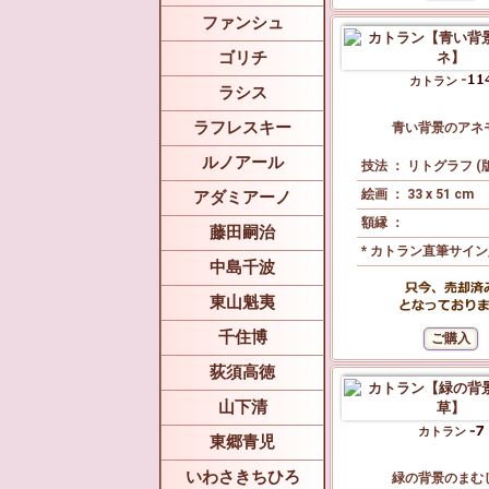
ファンシュ
ゴリチ
カトラン
ラシス
ラフレスキー
青い背景のアネ
ルノアール
技法 ： リトグラフ (
絵画 ： 33 x 51 cm
アダミアーノ
額縁 ：
藤田嗣治
* カトラン直筆サイ
中島千波
東山魁夷
千住博
荻須高徳
山下清
カトラン
東郷青児
いわさきちひろ
緑の背景のまむ