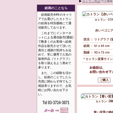
カトラン作品
では価格
絵画のことなら
絵画販売44年のキャリ
アでお選びしたカトラン
カトラン
の絵画を特別価格にて通
信販売しております。
赤いベゴニ
これまでにインターネ
ットによる通信販売(通販)
技法 ： リトグラフ (
で数多くのお客様へ絵画
作品を販売させて頂いた
絵画 ： 61 x 45 cm
責任と感謝の気持ちを込
額縁 ： 92 x 72 cm
めて、常に優秀で人気の
版画作品（リトグラフ）
* カトラン直筆サイ
を取り揃えるよう努めて
参ります。
また、この経験を活か
し、絵画のことでしたら
売買に関わらず何でもご
相談承りますので、お気
軽にお問い合わせ下さ
い。
カトラン
青い背景の静