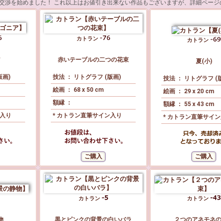
交渉を始めました！ これ以上はお値引き出来ない作品もございますが、詳細ページ
カトラン
カトラン
ア
赤いテーブルの二つの花束
夏(小)
版画)
技法 ： リトグラフ (版画)
技法 ： リトグラフ (
絵画 ： 68 x 50 cm
絵画 ： 29 x 20 cm
額縁 ：
額縁 ： 55 x 43 cm
ン入り
* カトラン直筆サイン入り
* カトラン直筆サイ
カトラン
カトラン
物
黒とピンクの背景の白いバラ
２つのアネモネ