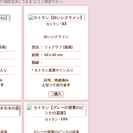
の"値段交渉してみる"よりご相談下さい。
カトラン
白いシクラメン
版画)
技法 ： リトグラフ (版画)
絵画 ： 60 x 40 cm
額縁 ：
ン入り
* カトラン直筆サイン入り
カトラン
の花束
グレーの背景のピンクの花束