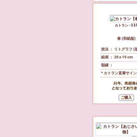
カトラン
春 (和紙版)
技法 ： リトグラフ (
絵画 ： 29 x 19 cm
額縁 ：
* カトラン直筆サイ