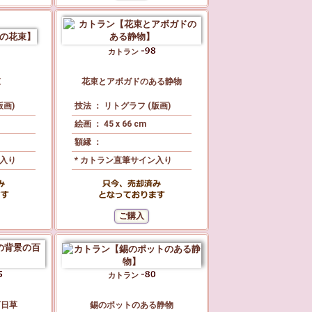
カトラン
束
花束とアボガドのある静物
版画)
技法 ： リトグラフ (版画)
絵画 ： 45 x 66 cm
額縁 ：
ン入り
* カトラン直筆サイン入り
カトラン
百日草
錫のポットのある静物