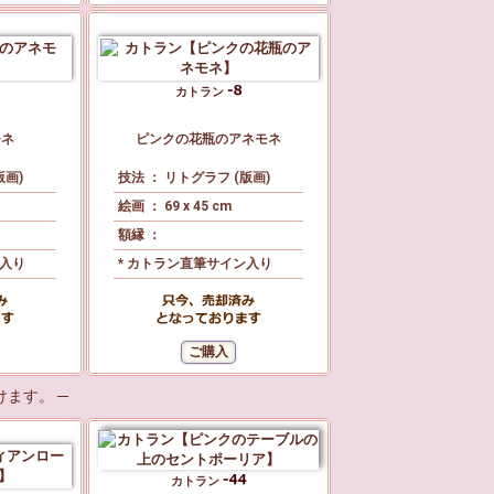
カトラン
モネ
ピンクの花瓶のアネモネ
版画)
技法 ： リトグラフ (版画)
絵画 ： 69 x 45 cm
額縁 ：
ン入り
* カトラン直筆サイン入り
ます。 ─
カトラン