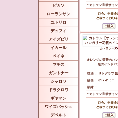
ピカソ
* カトラン直筆サイ
ローランサン
ユトリロ
デュフィ
アイズピリ
イカール
カトラン
ペイネ
オレンジの背景のハ
マチス
瓶のインドバ
ガントナー
技法 ： リトグラフ (
絵画 ： 61 x 41 cm
シャロワ
額縁 ：
ドラクロワ
* カトラン直筆サイ
ギヤマン
ワイズバッシュ
デペルト