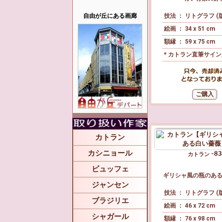
自由が丘にある画廊
技法 ： リトグラフ (
絵画 ： 34 x 51 cm
額縁 ： 59 x 75 cm
* カトラン直筆サイ
カトラン
カシニョール
カトラン
ビュッフェ
ギリシャ風の瓶のあ
ジャンセン
技法 ： リトグラフ (
ブラジリエ
絵画 ： 46 x 72 cm
シャガール
額縁 ： 76 x 98 cm