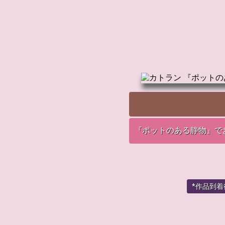
『ポットのある静物』で
*作品到