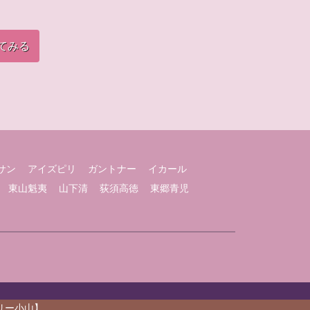
てみる
サン
アイズピリ
ガントナー
イカール
東山魁夷
山下清
荻須高徳
東郷青児
ラリー小山】