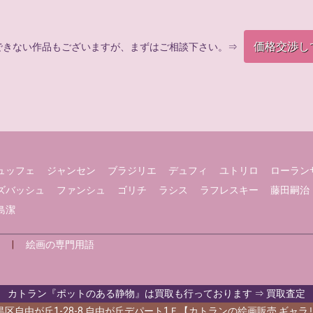
価格交渉し
できない作品もございますが、まずはご相談下さい。⇒
ュッフェ
ジャンセン
ブラジリエ
デュフィ
ユトリロ
ローラン
ズバッシュ
ファンシュ
ゴリチ
ラシス
ラフレスキー
藤田嗣治
島潔
|
絵画の専門用語
カトラン『ポットのある静物』は買取も行っております ⇒ 買取査定
区自由が丘1-28-8 自由が丘デパート1Ｆ【カトランの絵画販売 ギャ