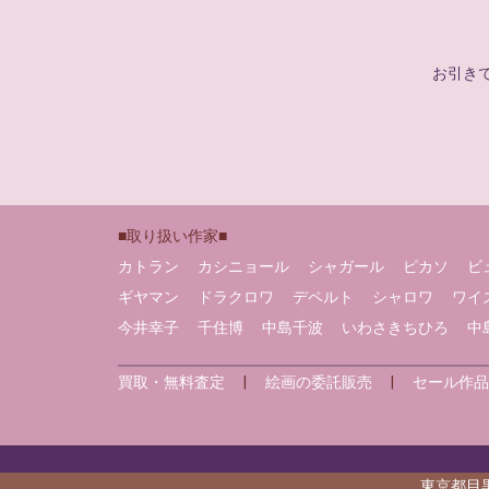
お引き
■取り扱い作家■
カトラン
カシニョール
シャガール
ピカソ
ビ
ギヤマン
ドラクロワ
デペルト
シャロワ
ワイ
今井幸子
千住博
中島千波
いわさきちひろ
中
買取・無料査定
|
絵画の委託販売
|
セール作品
東京都目黒