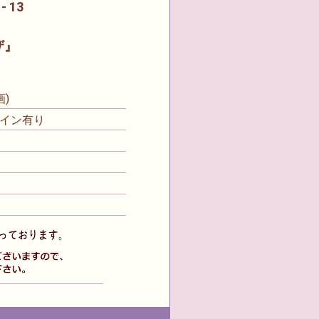
 13
ザ』
)
イン有り