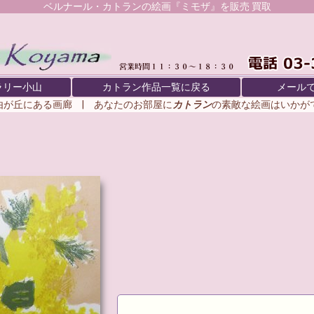
ベルナール・カトラン
の絵画『ミモザ』を販売 買取
ラリー小山
カトラン作品一覧に戻る
メール
由が丘にある画廊 | あなたのお部屋に
カトラン
の素敵な絵画はいか