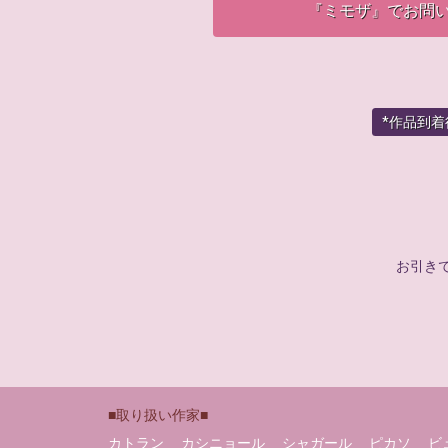
『ミモザ』でお問
*作品到
お引き
■取り扱い作家■
カトラン
カシニョール
シャガール
ピカソ
ビ