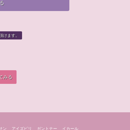
る
頂けます。
てみる
サン
アイズピリ
ガントナー
イカール