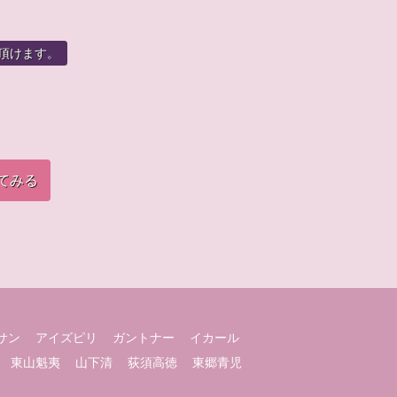
頂けます。
てみる
サン
アイズピリ
ガントナー
イカール
東山魁夷
山下清
荻須高徳
東郷青児