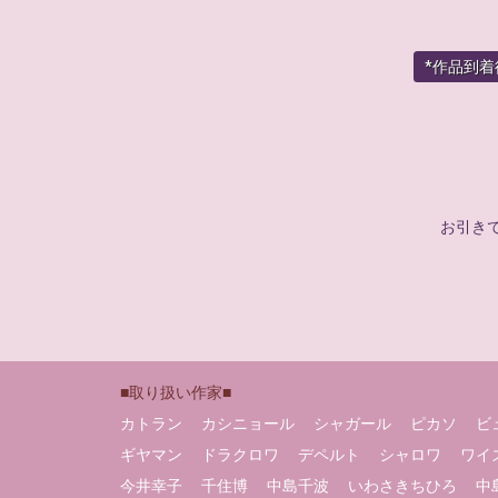
*作品到
お引き
■取り扱い作家■
カトラン
カシニョール
シャガール
ピカソ
ビ
ギヤマン
ドラクロワ
デペルト
シャロワ
ワイ
今井幸子
千住博
中島千波
いわさきちひろ
中