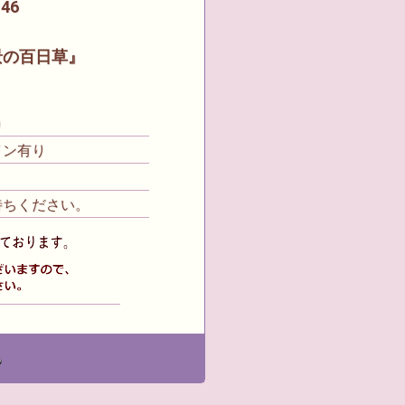
46
景の百日草』
)
イン有り
待ちください。
る