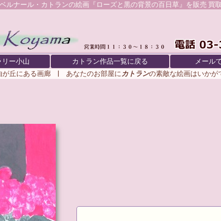
ベルナール・カトラン
の絵画『ローズと黒の背景の百日草』を販売 買
ラリー小山
カトラン作品一覧に戻る
メール
由が丘にある画廊 | あなたのお部屋に
カトラン
の素敵な絵画はいか