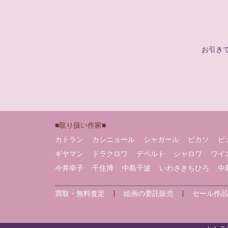
お引き
■取り扱い作家■
カトラン
カシニョール
シャガール
ピカソ
ビ
ギヤマン
ドラクロワ
デペルト
シャロワ
ワイ
今井幸子
千住博
中島千波
いわさきちひろ
中
買取・無料査定
|
絵画の委託販売
|
セール作品