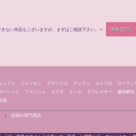
価格交渉し
できない作品もございますが、まずはご相談下さい。⇒
ュッフェ
ジャンセン
ブラジリエ
デュフィ
ユトリロ
ローラン
ズバッシュ
ファンシュ
ゴリチ
ラシス
ラフレスキー
藤田嗣治
島潔
|
絵画の専門用語