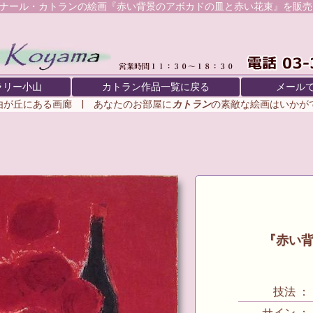
ナール・カトラン
の絵画『赤い背景のアボカドの皿と赤い花束』を販売
ラリー小山
カトラン作品一覧に戻る
メール
由が丘にある画廊 | あなたのお部屋に
カトラン
の素敵な絵画はいか
『赤い
技法 ： リ
サイン ： 