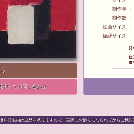
制作年 ： 1
制作数 ： 2
絵画サイズ ： 16
額縁サイズ ： 42
ちら
花束』でお問い合わせ
着後８日以内は返品を承りますので、実際にお飾りになられてからご検討