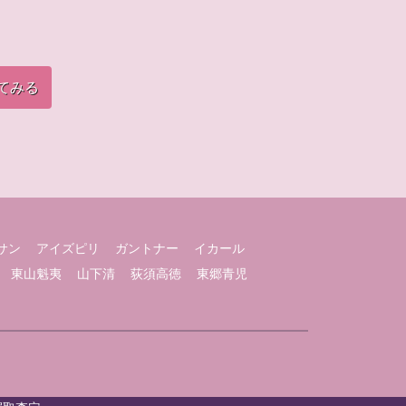
てみる
サン
アイズピリ
ガントナー
イカール
東山魁夷
山下清
荻須高徳
東郷青児