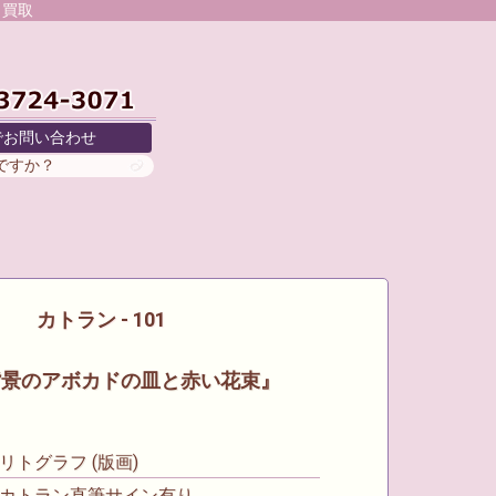
 買取
でお問い合わせ
がですか？
カトラン - 101
背景のアボカドの皿と赤い花束』
トグラフ (版画)
カトラン直筆サイン有り