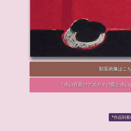
額装画像はこ
『赤い背景のアボカドの皿と赤い
*作品到