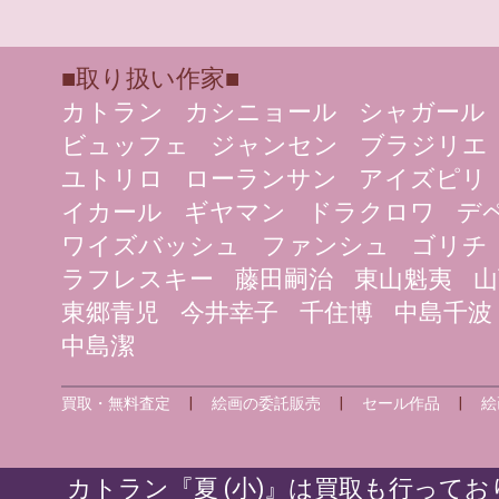
■取り扱い作家■
カトラン
カシニョール
シャガール
ビュッフェ
ジャンセン
ブラジリエ
ユトリロ
ローランサン
アイズピリ
イカール
ギヤマン
ドラクロワ
デ
ワイズバッシュ
ファンシュ
ゴリチ
ラフレスキー
藤田嗣治
東山魁夷
山
東郷青児
今井幸子
千住博
中島千波
中島潔
買取・無料査定
|
絵画の委託販売
|
セール作品
|
絵
カトラン『夏 (小)』は買取も行ってお