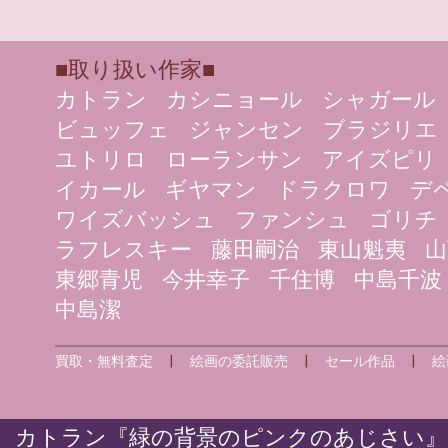
■取り扱い作家■
カトラン
カシニョール
シャガール
ビュッフェ
ジャンセン
ブラジリエ
ユトリロ
ローランサン
アイズピリ
イカール
ギヤマン
ドラクロワ
デ
ワイズバッシュ
ファンシュ
ゴリチ
ラフレスキー
藤田嗣治
東山魁夷
山
東郷青児
今井幸子
千住博
中島千波
中島潔
買取・無料査定
|
絵画の委託販売
|
セール作品
|
絵
カトラン『緑の背景のピンクのあじさい』