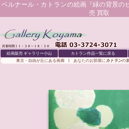
ベルナール・カトラン
の絵画『緑の背景の
売 買取
絵画販売 ギャラリー小山
カトラン作品一覧に戻る
東京・自由が丘にある画廊 | あなたのお部屋に
カトラン
の