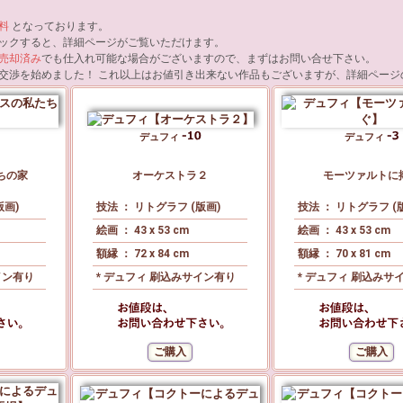
料
となっております。
ックすると、詳細ページがご覧いただけます。
売却済み
でも仕入れ可能な場合がございますので、まずはお問い合せ下さい。
交渉を始めました！ これ以上はお値引き出来ない作品もございますが、詳細ページ
デュフィ
デュフィ
ちの家
オーケストラ２
モーツァルトに
版画)
技法 ： リトグラフ (版画)
技法 ： リトグラフ (
絵画 ： 43 x 53 cm
絵画 ： 43 x 53 cm
額縁 ： 72 x 84 cm
額縁 ： 70 x 81 cm
イン有り
* デュフィ 刷込みサイン有り
* デュフィ 刷込みサ