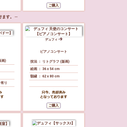
ます。 ─
デュフィ
ピアノコンサート
版画)
技法 ： リトグラフ (版画)
絵画 ： 36 x 54 cm
額縁 ： 62 x 80 cm
ン有り