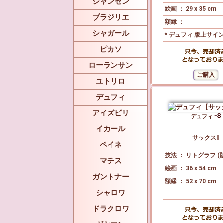
ジャンセン
絵画 ： 29 x 35 cm
ブラジリエ
額縁 ：
シャガール
* デュフィ 版上サイ
ピカソ
ローランサン
ユトリロ
デュフィ
アイズピリ
デュフィ
イカール
サックスⅡ
ペイネ
技法 ： リトグラフ (
マチス
絵画 ： 36 x 54 cm
ガントナー
額縁 ： 52 x 70 cm
シャロワ
ドラクロワ