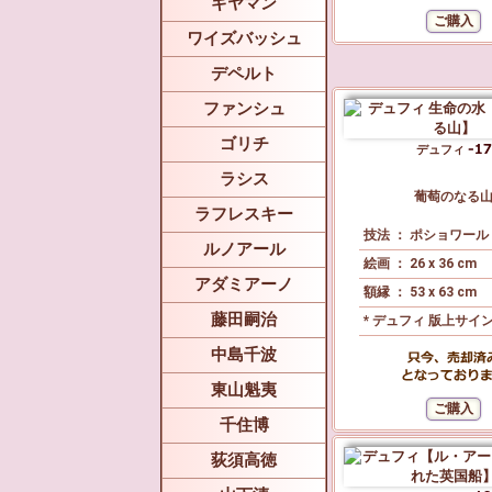
ギヤマン
ワイズバッシュ
デペルト
ファンシュ
ゴリチ
デュフィ
ラシス
葡萄のなる
ラフレスキー
技法 ： ポショワール 
ルノアール
絵画 ： 26 x 36 cm
アダミアーノ
額縁 ： 53 x 63 cm
藤田嗣治
* デュフィ 版上サイ
中島千波
東山魁夷
千住博
荻須高徳