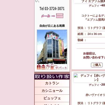
い。
デュフィ
コクトーによるデ
『エプソム競馬
自由が丘にある画廊
技法 ： リトグラフ (
絵画 ： 24 x 36 cm
額縁 ：
カトラン
デュフィ
カシニョール
赤いヴァイオ
ビュッフェ
技法 ： リトグラフ (