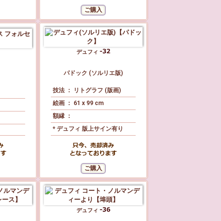
デュフィ
パドック (ソルリエ版)
技法 ： リトグラフ (版画)
絵画 ： 61 x 99 cm
額縁 ：
* デュフィ 版上サイン有り
デュフィ