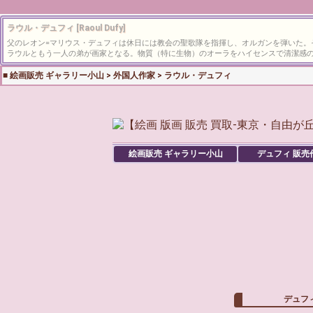
ラウル・デュフィ [Raoul Dufy]
父のレオン=マリウス・デュフィは休日には教会の聖歌隊を指揮し、オルガンを弾いた
ラウルともう一人の弟が画家となる。物質（特に生物）のオーラをハイセンスで清潔感の
■
絵画販売 ギャラリー小山
>
外国人作家
>
ラウル・デュフィ
絵画販売 ギャラリー小山
デュフィ
販売
デュフ