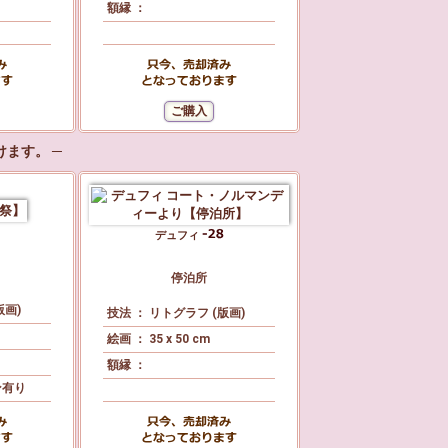
額縁 ：
ます。 ─
デュフィ
停泊所
版画)
技法 ： リトグラフ (版画)
絵画 ： 35 x 50 cm
額縁 ：
ン有り