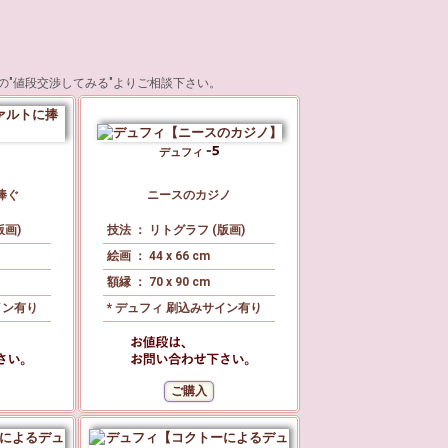
の"値段交渉してみる"よりご相談下さい。
デュフィ
捧ぐ
ニースのカジノ
版画)
技法 ： リトグラフ (版画)
絵画 ： 44 x 66 cm
額縁 ： 70 x 90 cm
イン有り
* デュフィ 刷込みサイン有り