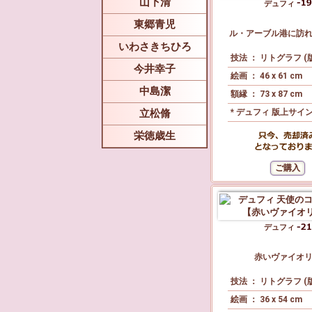
山下清
デュフィ
東郷青児
ル・アーブル港に訪
いわさきちひろ
技法 ： リトグラフ (
今井幸子
絵画 ： 46 x 61 cm
中島潔
額縁 ： 73 x 87 cm
立松脩
* デュフィ 版上サイ
栄徳歳生
デュフィ
赤いヴァイオ
技法 ： リトグラフ (
絵画 ： 36 x 54 cm