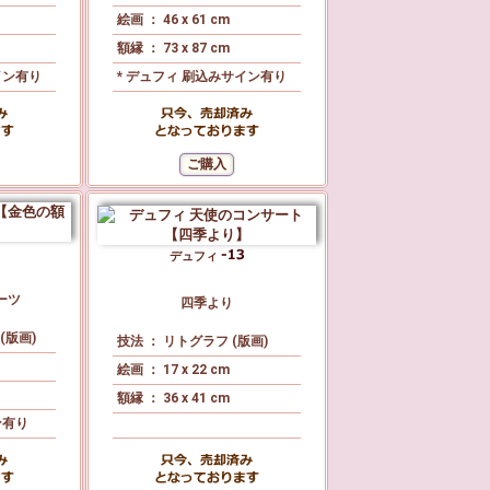
絵画 ： 46 x 61 cm
額縁 ： 73 x 87 cm
イン有り
* デュフィ 刷込みサイン有り
デュフィ
ーツ
四季より
(版画)
技法 ： リトグラフ (版画)
絵画 ： 17 x 22 cm
額縁 ： 36 x 41 cm
ン有り