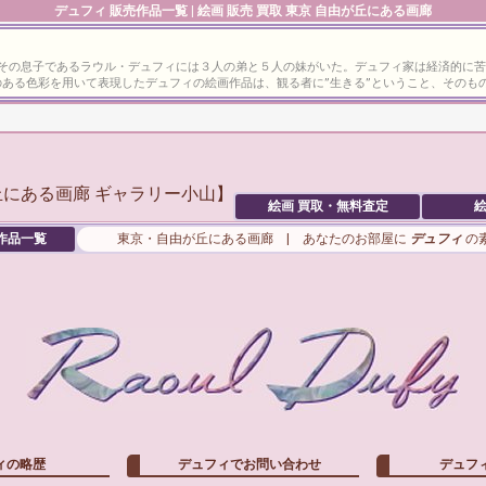
デュフィ
販売作品一覧 | 絵画 販売 買取 東京 自由が丘にある画廊
。その息子であるラウル・デュフィには３人の弟と５人の妹がいた。デュフィ家は経済的に
ある色彩を用いて表現したデュフィの絵画作品は、観る者に”生きる”ということ、そのも
絵画 買取・無料査定
絵
作品一覧
東京・自由が丘にある画廊 | あなたのお部屋に
デュフィ
の
ィの略歴
デュフィでお問い合わせ
デュフ