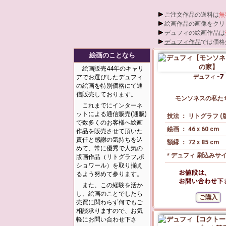
ご注文作品の送料は
無
絵画作品の画像をクリ
デュフィの絵画作品は
デュフィ作品
では価格
絵画のことなら
絵画販売44年のキャリ
アでお選びしたデュフィ
デュフィ
の絵画を特別価格にて通
信販売しております。
モンソネスの私た
これまでにインターネ
ットによる通信販売(通販)
技法 ： リトグラフ (
で数多くのお客様へ絵画
絵画 ： 46 x 60 cm
作品を販売させて頂いた
責任と感謝の気持ちを込
額縁 ： 72 x 85 cm
めて、常に優秀で人気の
* デュフィ 刷込みサ
版画作品（リトグラフ,ポ
ショワール）を取り揃え
るよう努めて参ります。
また、この経験を活か
し、絵画のことでしたら
売買に関わらず何でもご
相談承りますので、お気
軽にお問い合わせ下さ