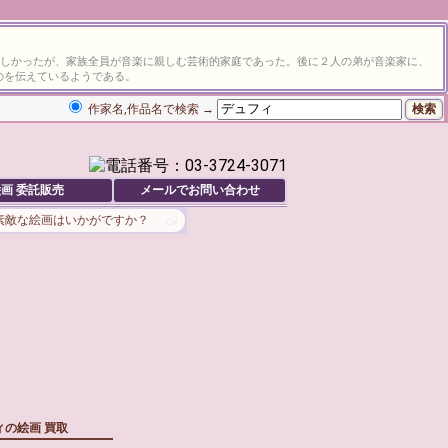
苦しかったが、家族全員が音楽に親しむ芸術的家庭であった。後に２人の弟が音楽家に、
のを伝えているようである。
作家名,作品名で検索 →
画 委託販売
メールでお問い合わせ
素敵な絵画はいかがですか？
ィの絵画 買取