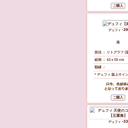
デュフィ
港
技法 ： リトグラフ (
絵画 ： 42 x 50 cm
額縁 ：
* デュフィ 版上サイ
デュフィ