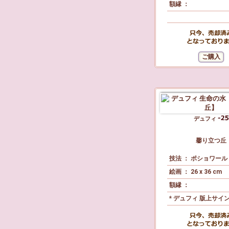
額縁 ：
デュフィ
馨り立つ丘
技法 ： ポショワール 
絵画 ： 26 x 36 cm
額縁 ：
* デュフィ 版上サイ