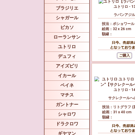
ユトリロ - 1
ブラジリエ
ラパンアジ
シャガール
技法：ポショワール 
ピカソ
絵画：32 x 26 cm
額縁：
ローランサン
ユトリロ
デュフィ
アイズピリ
イカール
ペイネ
ユトリロ - 1
マチス
サクレクールへ
ガントナー
技法：リトグラフ (
絵画：31 x 40 cm
シャロワ
額縁：
ドラクロワ
ギヤマン