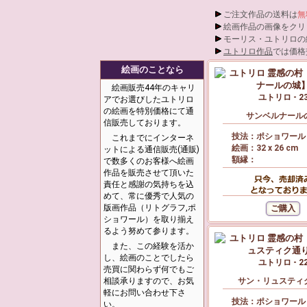
ご注文作品の送料は
無
絵画作品の画像をクリ
モーリス・ユトリロの
ユトリロ作品
では価格
絵画のことなら
絵画販売44年のキャリ
ユトリロ - 2
アでお選びしたユトリロ
の絵画を特別価格にて通
サンベルナール
信販売しております。
技法：ポショワール 
これまでにインターネ
絵画：32 x 26 cm
ットによる通信販売(通販)
額縁：
で数多くのお客様へ絵画
作品を販売させて頂いた
責任と感謝の気持ちを込
めて、常に優秀で人気の
版画作品（リトグラフ,ポ
ショワール）を取り揃え
るよう努めて参ります。
また、この経験を活か
し、絵画のことでしたら
ユトリロ - 2
売買に関わらず何でもご
相談承りますので、お気
サン・リュスティ
軽にお問い合わせ下さ
技法：ポショワール 
い。