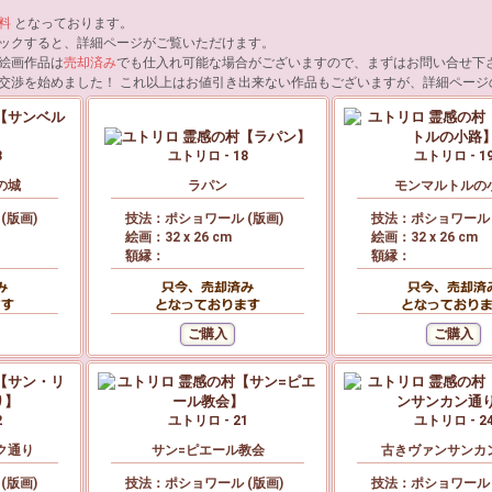
料
となっております。
ックすると、詳細ページがご覧いただけます。
絵画作品は
売却済み
でも仕入れ可能な場合がございますので、まずはお問い合せ下
交渉を始めました！ これ以上はお値引き出来ない作品もございますが、詳細ページ
3
ユトリロ - 18
ユトリロ - 1
の城
ラパン
モンマルトルの
(版画)
技法：ポショワール (版画)
技法：ポショワール 
絵画：32 x 26 cm
絵画：32 x 26 cm
額縁：
額縁：
2
ユトリロ - 21
ユトリロ - 2
ク通り
サン=ピエール教会
古きヴァンサンカ
(版画)
技法：ポショワール (版画)
技法：ポショワール 