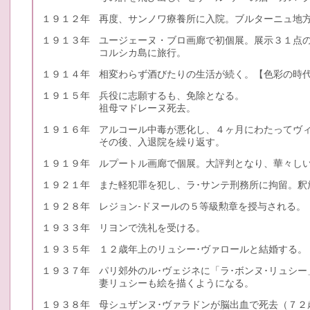
１９１２年
再度、サンノワ療養所に入院。ブルターニュ地
１９１３年
ユージェーヌ・ブロ画廊で初個展。展示３１点
コルシカ島に旅行。
１９１４年
相変わらず酒びたりの生活が続く。【色彩の時
１９１５年
兵役に志願するも、免除となる。
祖母マドレーヌ死去。
１９１６年
アルコール中毒が悪化し、４ヶ月にわたってヴ
その後、入退院を繰り返す。
１９１９年
ルプートル画廊で個展。大評判となり、華々し
１９２１年
また軽犯罪を犯し、ラ･サンテ刑務所に拘留。
１９２８年
レジョン-ドヌールの５等級勲章を授与される。
１９３３年
リヨンで洗礼を受ける。
１９３５年
１２歳年上のリュシー･ヴァロールと結婚する。
１９３７年
パリ郊外のル･ヴェジネに「ラ･ボンヌ･リュシ
妻リュシーも絵を描くようになる。
１９３８年
母シュザンヌ･ヴァラドンが脳出血で死去（７２