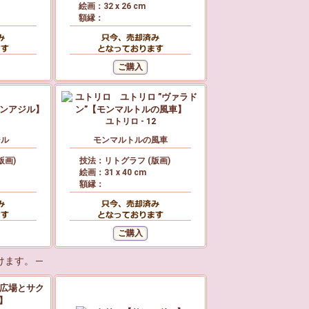
絵画：32 x 26 cm
額縁：
1
ユトリロ - 12
ジル
モンマルトルの風車
版画)
技法：リトグラフ (版画)
絵画：31 x 40 cm
額縁：
ます。 ─