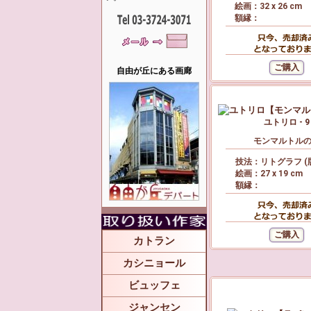
絵画：32 x 26 cm
額縁：
自由が丘にある画廊
ユトリロ - 9
モンマルトル
技法：リトグラフ (
絵画：27 x 19 cm
額縁：
カトラン
カシニョール
ビュッフェ
ジャンセン