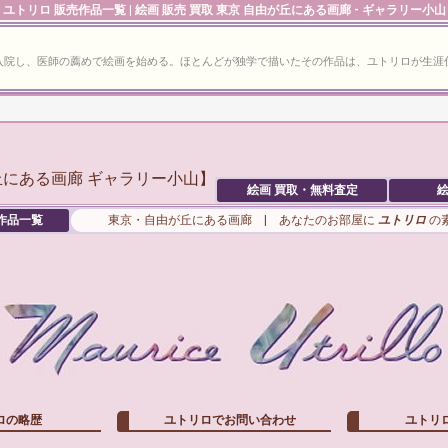
ユトリロ
販売作品一覧 | 絵画 販売 買取 東京 自由が丘にある画廊 - ギャラリー小山
に入院し、医師の薦めで絵画を始める。ほとんどが独学で描いたその作品は、ユトリロが生
絵画 買取・無料査定
絵
作品一覧
東京・自由が丘にある画廊 | あなたのお部屋に
ユトリロ
の
ロの略歴
ユトリロでお問い合わせ
ユトリ