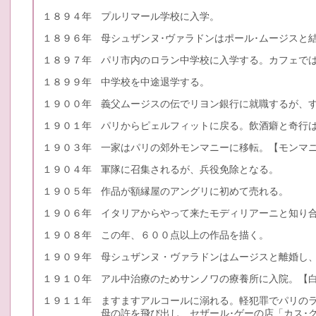
１８９４年
プルリマール学校に入学。
１８９６年
母シュザンヌ･ヴァラドンはポール･ムージスと
１８９７年
パリ市内のロラン中学校に入学する。カフェで
１８９９年
中学校を中途退学する。
１９００年
義父ムージスの伝でリヨン銀行に就職するが、
１９０１年
パリからピェルフィットに戻る。飲酒癖と奇行は
１９０３年
一家はパリの郊外モンマニーに移転。【モンマ
１９０４年
軍隊に召集されるが、兵役免除となる。
１９０５年
作品が額縁屋のアングリに初めて売れる。
１９０６年
イタリアからやって来たモディリアーニと知り
１９０８年
この年、６００点以上の作品を描く。
１９０９年
母シュザンヌ・ヴァラドンはムージスと離婚し
１９１０年
アル中治療のためサンノワの療養所に入院。【
１９１１年
ますますアルコールに溺れる。軽犯罪でパリのラ
母の許を飛び出し、セザール･ゲーの店「カス･