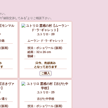
さい。
の"値段交渉してみる"よりご相談下さい。
9
ユトリロ - 20
小路
ムーラン･ド･ラ･ギャレット
(版画)
技法：ポショワール (版画)
絵画：32 x 26 cm
額縁：
4
ユトリロ - 25
ン通り
古びた中学校
(版画)
技法：ポショワール (版画)