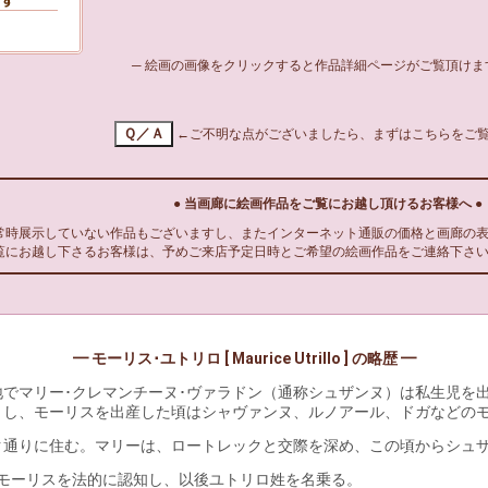
─ 絵画の画像をクリックすると作品詳細ページがご覧頂けます
←ご不明な点がございましたら、まずはこちらをご
● 当画廊に絵画作品をご覧にお越し頂けるお客様へ ●
時展示していない作品もございますし、またインターネット通販の価格と画廊の表
覧にお越し下さるお客様は、予めご来店予定日時とご希望の絵画作品をご連絡下さ
━ モーリス･ユトリロ [ Maurice Utrillo ] の略歴 ━
でマリー･クレマンチーヌ･ヴァラドン（通称シュザンヌ）は私生児を
とし、モーリスを出産した頃はシャヴァンヌ、ルノアール、ドガなどの
ク通りに住む。マリーは、ロートレックと交際を深め、この頃からシュザ
モーリスを法的に認知し、以後ユトリロ姓を名乗る。