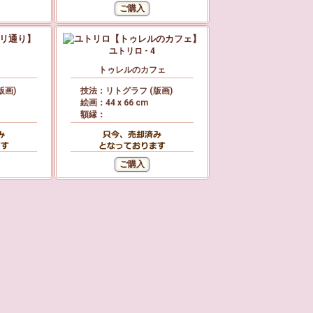
ユトリロ - 4
り
トゥレルのカフェ
版画)
技法：リトグラフ (版画)
絵画：44 x 66 cm
額縁：