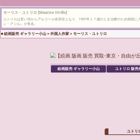
モーリス・ユトリロ [Maurise Utrillo]
ユトリロは若い頃からアルコール依存症となり、1901年１７歳のとき治療のため病院
ン・アジル』が有名。
■
絵画販売 ギャラリー小山
>
外国人作家
>
モーリス・ユトリロ
絵画販売 ギャラリー小山
ユトリロ
販売
ユトリ