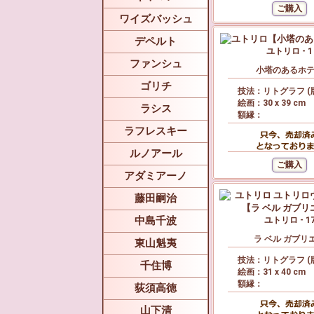
ワイズバッシュ
デペルト
ユトリロ - 1
ファンシュ
小塔のあるホ
ゴリチ
技法：リトグラフ (
絵画：30 x 39 cm
ラシス
額縁：
ラフレスキー
ルノアール
アダミアーノ
藤田嗣治
中島千波
ユトリロ - 1
ラ ベル ガブリ
東山魁夷
技法：リトグラフ (
千住博
絵画：31 x 40 cm
額縁：
荻須高徳
山下清