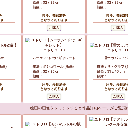
絵画：32 x 26 cm
絵画：32 x 26 cm
額縁：
額縁：
ユトリロ - 10
ユトリロ - 1
の街
ムーラン･ド･ラ･ギャレット
雪のラパンア
版画)
技法：ポショワール (版画)
技法：リトグラフ (
絵画：32 x 26 cm
絵画：31 x 40 cm
額縁：
額縁：
─ 絵画の画像をクリックすると作品詳細ページがご覧頂け