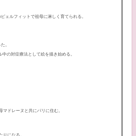
のピェルフィットで祖母に淋しく育てられる。
った。
ル中の対症療法として絵を描き始める。
母マドレーヌと共にパリに住む。
たりになる。