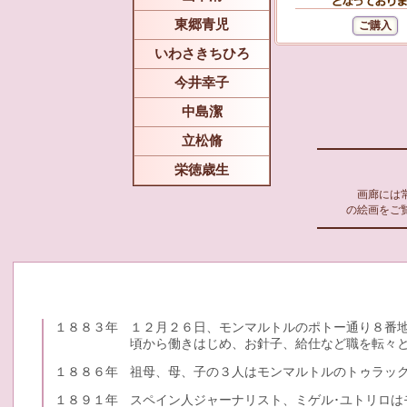
東郷青児
いわさきちひろ
今井幸子
中島潔
立松脩
栄徳歳生
画廊には常
の絵画をご
１８８３年
１２月２６日、モンマルトルのポトー通り８番地
頃から働きはじめ、お針子、給仕など職を転々
１８８６年
祖母、母、子の３人はモンマルトルのトゥラッ
１８９１年
スペイン人ジャーナリスト、ミゲル･ユトリロは