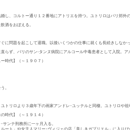
結婚し、コルトー通り１２番地にアトリエを持つ。ユトリロはパリ郊外
は飲酒をおぼえる。
すぐに問題を起こして退職。以後いくつかの仕事に就くも長続きしなか
直らず、パリのサン-タンヌ病院にアルコール中毒患者として入院。ア
ニー時代】（～１９０７）
合う。
、ユトリロより３歳年下の画家アンドレ･ユッテルと同棲。ユトリロや祖
白の時代】（～１９１４）
･サンテ刑務所に一ヶ月入る。
クルート」や女主人マリー･ヴィジェの店「美しきガブリエル」に入りび