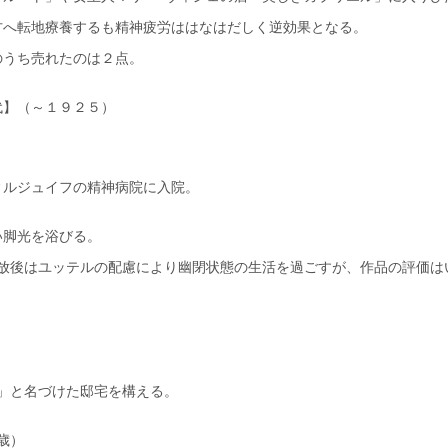
方へ転地療養するも精神疲労ははなはだしく逆効果となる。
のうち売れたのは２点。
代】（～１９２５）
ィルジュイフの精神病院に入院。
い脚光を浴びる。
釈放後はユッテルの配慮により幽閉状態の生活を過ごすが、作品の評価は
ー」と名づけた邸宅を構える。
歳）