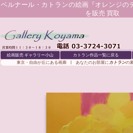
ベルナール・カトラン
の絵画『オレンジの
を販売 買取
絵画販売 ギャラリー小山
カトラン作品一覧に戻る
東京・自由が丘にある画廊 | あなたのお部屋に
カトラン
の