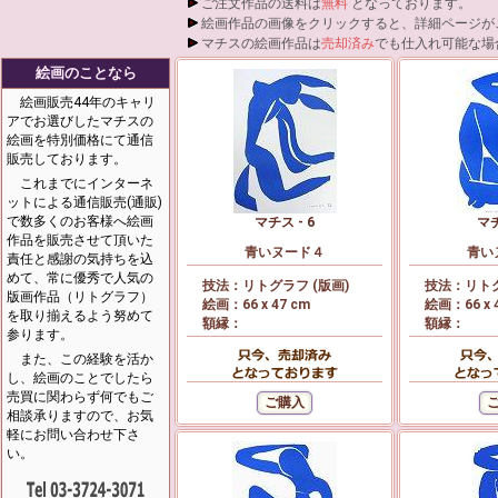
ご注文作品の送料は
無料
となっております。
絵画作品の画像をクリックすると、詳細ページが
マチスの絵画作品は
売却済み
でも仕入れ可能な場
絵画のことなら
絵画販売44年のキャリ
アでお選びしたマチスの
絵画を特別価格にて通信
販売しております。
これまでにインターネ
ットによる通信販売(通販)
で数多くのお客様へ絵画
マチス - 6
マチ
作品を販売させて頂いた
青いヌード４
青い
責任と感謝の気持ちを込
めて、常に優秀で人気の
技法：リトグラフ (版画)
技法：リトグ
版画作品（リトグラフ）
絵画：66 x 47 cm
絵画：66 x 
を取り揃えるよう努めて
額縁：
額縁：
参ります。
また、この経験を活か
し、絵画のことでしたら
売買に関わらず何でもご
相談承りますので、お気
軽にお問い合わせ下さ
い。