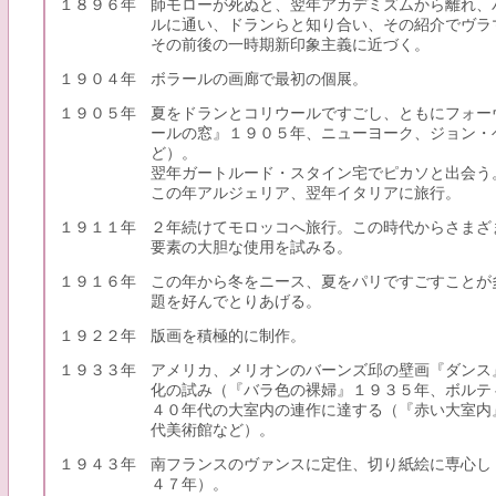
１８９６年
師モローが死ぬと、翌年アカデミズムから離れ、
ルに通い、ドランらと知り合い、その紹介でヴラ
その前後の一時期新印象主義に近づく。
１９０４年
ボラールの画廊で最初の個展。
１９０５年
夏をドランとコリウールですごし、ともにフォー
ールの窓』１９０５年、ニューヨーク、ジョン・
ど）。
翌年ガートルード・スタイン宅でピカソと出会う
この年アルジェリア、翌年イタリアに旅行。
１９１１年
２年続けてモロッコへ旅行。この時代からさまざ
要素の大胆な使用を試みる。
１９１６年
この年から冬をニース、夏をパリですごすことが
題を好んでとりあげる。
１９２２年
版画を積極的に制作。
１９３３年
アメリカ、メリオンのバーンズ邱の壁画『ダンス
化の試み（『バラ色の裸婦』１９３５年、ボルテ
４０年代の大室内の連作に達する（『赤い大室内
代美術館など）。
１９４３年
南フランスのヴァンスに定住、切り紙絵に専心し
４７年）。