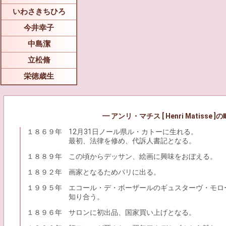
いわさきちひろ
今井幸子
中島潔
立松脩
栄徳歳生
━ アンリ・マチス [ Henri Matisse ]
１８６９年
12月31日ノール県ル・カトーに生れる。
最初、法律を修め、代訴人書記となる。
１８８９年
この頃からデッサン、絵画に興味をおぼえる。
１８９２年
画家となるためパリに出る。
１９９５年
エコール・デ・ボーザールのギュスターヴ・モロ
知り合う。
１８９６年
サロンに初出品、国家買い上げとなる。