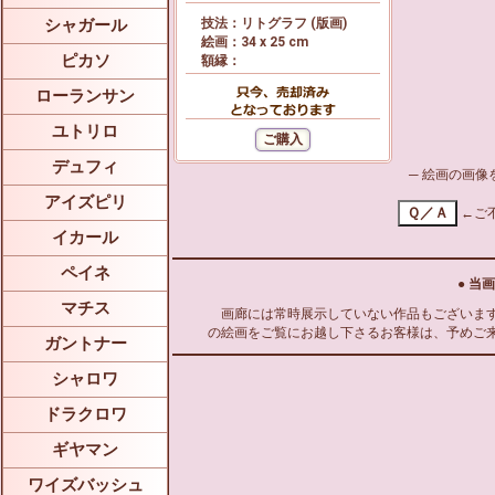
シャガール
技法：リトグラフ (版画)
絵画：34 x 25 cm
ピカソ
額縁：
ローランサン
ユトリロ
デュフィ
─ 絵画の画
アイズピリ
←ご
イカール
ペイネ
● 当
マチス
画廊には常時展示していない作品もございます
の絵画をご覧にお越し下さるお客様は、予めご
ガントナー
シャロワ
ドラクロワ
ギヤマン
ワイズバッシュ