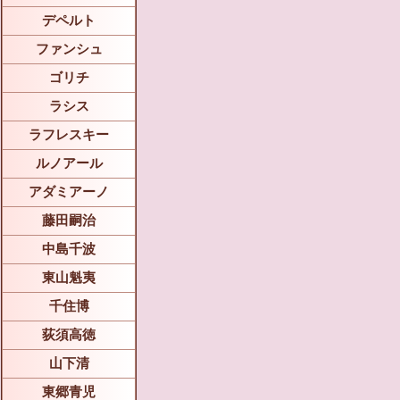
デペルト
ファンシュ
ゴリチ
ラシス
ラフレスキー
ルノアール
アダミアーノ
藤田嗣治
中島千波
東山魁夷
千住博
荻須高徳
山下清
東郷青児