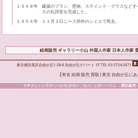
１９４８年
建築のプラン、壁画、ステインド・グラスなどす
スの礼拝堂を完成した。
１９５４年
１１月３日ニース郊外のシミエで死去。
絵画販売 ギャラリー小山
外国人作家
日本人作家
東京都目黒区自由が丘1-28-8 自由が丘デパート 1F TEL 03-3724-3071
【有名 絵画 販売 買取 | 東京 自由が丘に
マチス
などお手持ちの絵画,版画のご処分にお困りの方は →
委託販売