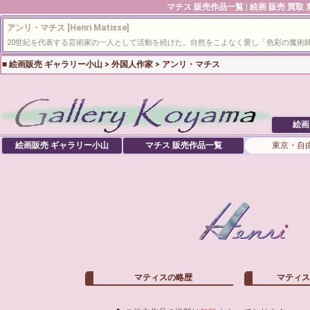
マチス
販売作品一覧 | 絵画 販売 買取
アンリ・マチス [Henri Matisse]
20世紀を代表する芸術家の一人として活動を続けた。自然をこよなく愛し「色彩の魔術
■
絵画販売 ギャラリー小山
>
外国人作家
>
アンリ・マチス
絵画
絵画販売 ギャラリー小山
マチス
販売作品一覧
東京・自
マティスの略歴
マティス