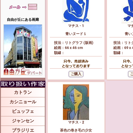
自由が丘にある画廊
マチス - 1
マチ
青いヌード１
青い
技法：リトグラフ (版画)
技法：リトグ
絵画：66 x 46 cm
絵画：69 x 
額縁：
額縁：
カトラン
カシニョール
ビュッフェ
ジャンセン
マチス - 2
ブラジリエ
茶色の巻き毛の少女