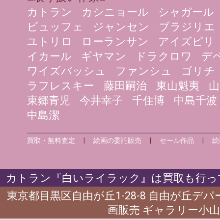
カトラン
カシニョール
シャガール
ビュッフェ
ジャンセン
ブラジリエ
ユトリロ
ローランサン
アイズピリ
イカール
ギヤマン
ドラクロワ
デ
ワイズバッシュ
ファンシュ
ゴリチ
ラフレスキー
藤田嗣治
東山魁夷
山
東郷青児
今井幸子
千住博
中島千波
中島潔
買取・無料査定
|
絵画の委託販売
|
セール作品
|
絵
カトラン『白いライラック』は買取も行って
東京都目黒区自由が丘1-28-8 自由が丘デ
画販売 ギャラリー小