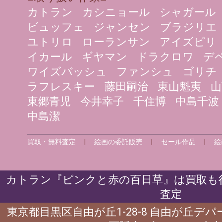
カトラン
カシニョール
シャガール
ビュッフェ
ジャンセン
ブラジリエ
ユトリロ
ローランサン
アイズピリ
イカール
ギヤマン
ドラクロワ
デ
ワイズバッシュ
ファンシュ
ゴリチ
ラフレスキー
藤田嗣治
東山魁夷
山
東郷青児
今井幸子
千住博
中島千波
中島潔
買取・無料査定
|
絵画の委託販売
|
セール作品
|
絵
カトラン『ピンクと赤の百日草』は買取も行
査定
東京都目黒区自由が丘1-28-8 自由が丘デ