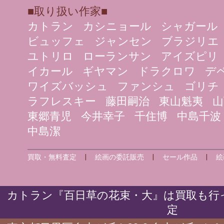
■取り扱い作家■
カトラン
カシニョール
シャガール
ビュッフェ
ジャンセン
ブラジリエ
ユトリロ
ローランサン
アイズピリ
イカール
ギヤマン
ドラクロワ
デ
ワイズバッシュ
ファンシュ
ゴリチ
ラフレスキー
藤田嗣治
東山魁夷
山
東郷青児
今井幸子
千住博
中島千波
中島潔
買取・無料査定
|
絵画の委託販売
|
セール作品
|
絵
カトラン『百日草の花束・大』は買取も行っ
定