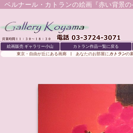
ベルナール・カトラン
の絵画『赤い背景の
絵画販売 ギャラリー小山
カトラン作品一覧に戻る
東京・自由が丘にある画廊 | あなたのお部屋に
カトラン
の