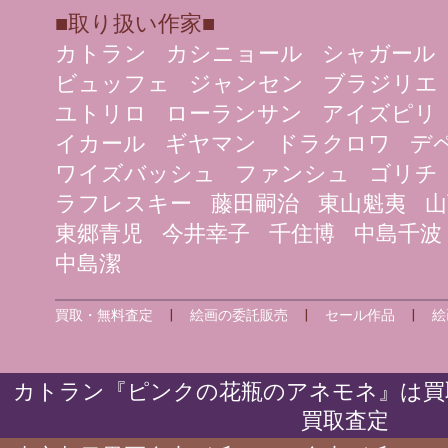
■取り扱い作家■
カトラン
カシニョール
シャガール
ビュッフェ
ジャンセン
ブラジリエ
ユトリロ
ローランサン
アイズピリ
イカール
ギヤマン
ドラクロワ
デ
ワイズバッシュ
ファンシュ
ゴリチ
ラフレスキー
藤田嗣治
東山魁夷
山
東郷青児
今井幸子
千住博
中島千波
中島潔
買取・無料査定
|
絵画の委託販売
|
セール作品
|
絵
カトラン『ピンクの花瓶のアネモネ』は買
買取査定