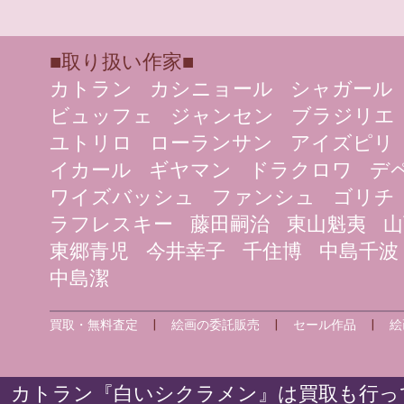
■取り扱い作家■
カトラン
カシニョール
シャガール
ビュッフェ
ジャンセン
ブラジリエ
ユトリロ
ローランサン
アイズピリ
イカール
ギヤマン
ドラクロワ
デ
ワイズバッシュ
ファンシュ
ゴリチ
ラフレスキー
藤田嗣治
東山魁夷
山
東郷青児
今井幸子
千住博
中島千波
中島潔
買取・無料査定
|
絵画の委託販売
|
セール作品
|
絵
カトラン『白いシクラメン』は買取も行って