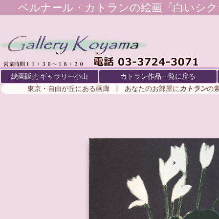
ベルナール・カトラン
の絵画『白いシク
絵画販売 ギャラリー小山
カトラン作品一覧に戻る
東京・自由が丘にある画廊 | あなたのお部屋に
カトラン
の