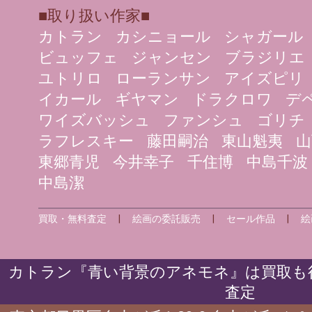
■取り扱い作家■
カトラン
カシニョール
シャガール
ビュッフェ
ジャンセン
ブラジリエ
ユトリロ
ローランサン
アイズピリ
イカール
ギヤマン
ドラクロワ
デ
ワイズバッシュ
ファンシュ
ゴリチ
ラフレスキー
藤田嗣治
東山魁夷
山
東郷青児
今井幸子
千住博
中島千波
中島潔
買取・無料査定
|
絵画の委託販売
|
セール作品
|
絵
カトラン『青い背景のアネモネ』は買取も行
査定