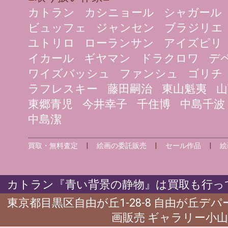
カトラン
カシニョール
シャガール
ビュッフェ
ジャンセン
ブラジリエ
ユトリロ
ローランサン
アイズピリ
イカール
ギヤマン
ドラクロワ
デ
ワイズバッシュ
ファンシュ
ゴリチ
ラフレスキー
藤田嗣治
東山魁夷
山
東郷青児
今井幸子
千住博
中島千波
中島潔
買取・無料査定
|
絵画の委託販売
|
セール作品
|
絵
カトラン『青い背景の静物』は買取も行って
東京都目黒区自由が丘1-28-8 自由が丘デ
画販売 ギャラリー小