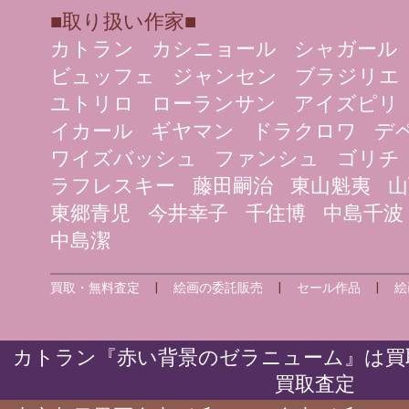
■取り扱い作家■
カトラン
カシニョール
シャガール
ビュッフェ
ジャンセン
ブラジリエ
ユトリロ
ローランサン
アイズピリ
イカール
ギヤマン
ドラクロワ
デ
ワイズバッシュ
ファンシュ
ゴリチ
ラフレスキー
藤田嗣治
東山魁夷
山
東郷青児
今井幸子
千住博
中島千波
中島潔
買取・無料査定
|
絵画の委託販売
|
セール作品
|
絵
カトラン『赤い背景のゼラニューム』は買
買取査定