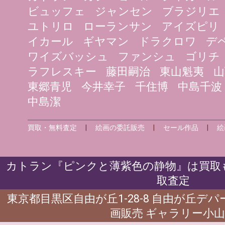
ビュッフェ
ジャンセン
ブラジリエ
ユトリロ
ローランサン
アイズピリ
イカール
ギヤマン
ドラクロワ
デ
ワイズバッシュ
ファンシュ
ゴリチ
ラフレスキー
藤田嗣治
東山魁夷
山
東郷青児
今井幸子
千住博
中島千波
中島潔
買取・無料査定
|
絵画の委託販売
|
セール作品
|
絵
カトラン『ピンクと薄紫色の静物』は買取も
取査定
東京都目黒区自由が丘1-28-8 自由が丘デ
画販売 ギャラリー小