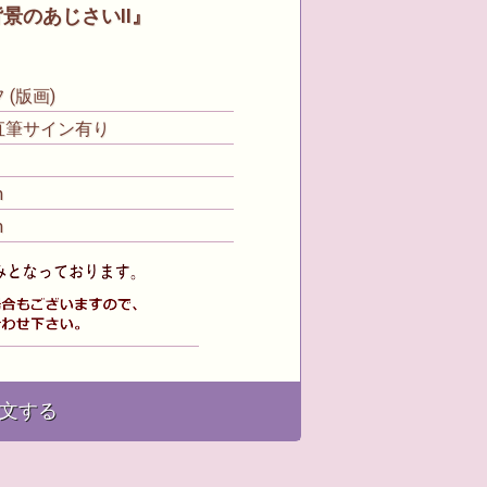
景のあじさいⅡ』
(版画)
直筆サイン有り
m
m
文する