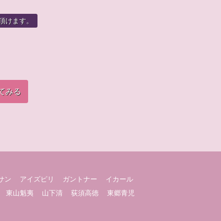
頂けます。
てみる
サン
アイズピリ
ガントナー
イカール
東山魁夷
山下清
荻須高徳
東郷青児