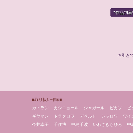
*作品到
お引き
■取り扱い作家■
カトラン
カシニョール
シャガール
ピカソ
ビ
ギヤマン
ドラクロワ
デペルト
シャロワ
ワイ
今井幸子
千住博
中島千波
いわさきちひろ
中