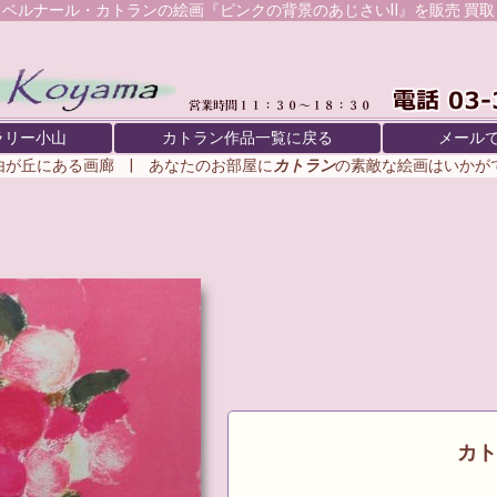
ベルナール・カトラン
の絵画『ピンクの背景のあじさいⅡ』を販売 買取
ラリー小山
カトラン作品一覧に戻る
メール
由が丘にある画廊 | あなたのお部屋に
カトラン
の素敵な絵画はいか
カトラ