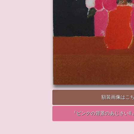
額装画像はこ
『ピンクの背景のあじさいⅡ