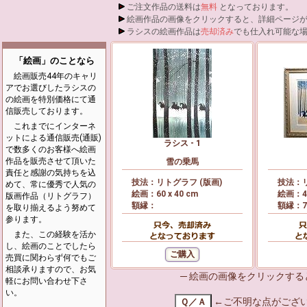
ご注文作品の送料は
無料
となっております。
絵画作品の画像をクリックすると、詳細ページ
ラシスの絵画作品は
売却済み
でも仕入れ可能な
「絵画」のことなら
絵画販売44年のキャリ
アでお選びしたラシスの
の絵画を特別価格にて通
信販売しております。
これまでにインターネ
ットによる通信販売(通販)
ラシス - 1
で数多くのお客様へ絵画
作品を販売させて頂いた
雪の乗馬
責任と感謝の気持ちを込
技法：リトグラフ (版画)
技法：リ
めて、常に優秀で人気の
絵画：60 x 40 cm
絵画：45
版画作品（リトグラフ）
額縁：
額縁：71
を取り揃えるよう努めて
参ります。
また、この経験を活か
し、絵画のことでしたら
売買に関わらず何でもご
相談承りますので、お気
─ 絵画の画像をクリックする
軽にお問い合わせ下さ
い。
←ご不明な点がござ