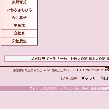
東郷青児
いわさきちひろ
今井幸子
中島潔
立松脩
栄徳歳生
絵画販売 ギャラリー小山
外国人作家
日本人作家
東京都目黒区自由が丘1-28-8 自由が丘デパート 1F TEL 03-3724-3071
ギャラリー小山
【絵画の販売】
ラシス
の絵画,版画(リトグラフなど)のご売却は
絵画 委託販売