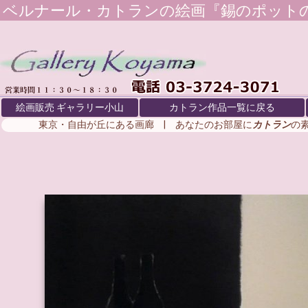
ベルナール・カトラン
の絵画『錫のポットの
絵画販売 ギャラリー小山
カトラン作品一覧に戻る
東京・自由が丘にある画廊 | あなたのお部屋に
カトラン
の