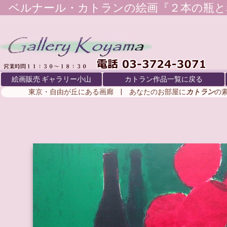
ベルナール・カトラン
の絵画『２本の瓶と
絵画販売 ギャラリー小山
カトラン作品一覧に戻る
東京・自由が丘にある画廊 | あなたのお部屋に
カトラン
の