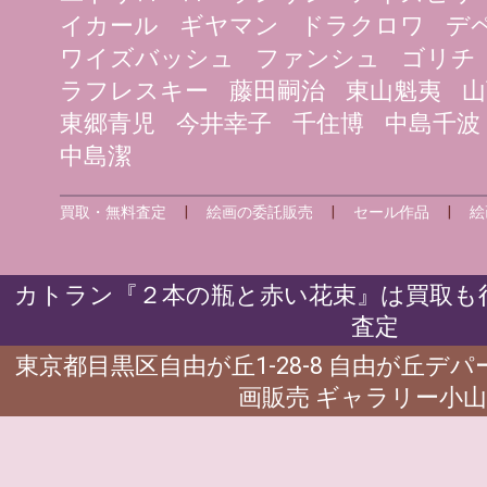
イカール
ギヤマン
ドラクロワ
デ
ワイズバッシュ
ファンシュ
ゴリチ
ラフレスキー
藤田嗣治
東山魁夷
山
東郷青児
今井幸子
千住博
中島千波
中島潔
買取・無料査定
|
絵画の委託販売
|
セール作品
|
絵
カトラン『２本の瓶と赤い花束』は買取も行
査定
東京都目黒区自由が丘1-28-8 自由が丘デ
画販売 ギャラリー小