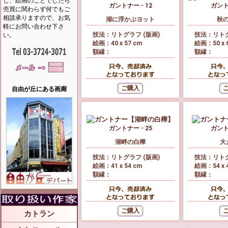
し、絵画のことでしたら
ガントナー - 12
ガントナ
売買に関わらず何でもご
相談承りますので、お気
湖に浮かぶヨット
秋
軽にお問い合わせ下さ
技法：リトグラフ (版画)
技法：リトグ
い。
絵画：40 x 57 cm
絵画：50 x 
額縁：
額縁：
自由が丘にある画廊
ガントナー - 25
ガントナ
湖畔の白樺
大
技法：リトグラフ (版画)
技法：リトグ
絵画：41 x 54 cm
絵画：54 x 
額縁：
額縁：
カトラン