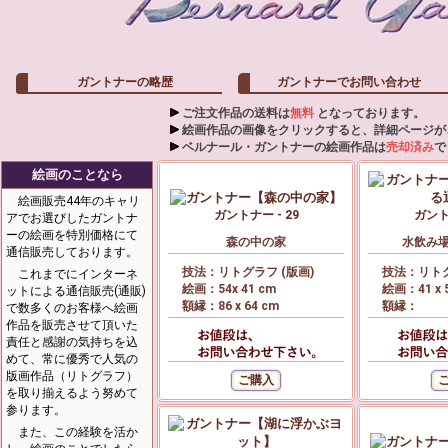
ガントナーの略歴
ガントナーでお問い合わせ
ご注文作品の送料は
無料
となっております。
絵画作品の画像をクリックすると、詳細ページが
ベルナール・ガントナーの絵画作品は
売却済み
で
絵画のことなら
絵画販売44年のキャリ
ガントナー - 29
ガントナ
アでお選びしたガントナ
ーの絵画を特別価格にて
森の中の家
水飲み
通信販売しております。
技法：リトグラフ (版画)
技法：リトグ
これまでにインターネ
絵画：54x 41 cm
絵画：41 x 
ットによる通信販売(通販)
額縁：86 x 64 cm
額縁：
で数多くのお客様へ絵画
作品を販売させて頂いた
責任と感謝の気持ちを込
めて、常に優秀で人気の
版画作品（リトグラフ）
を取り揃えるよう努めて
参ります。
また、この経験を活か