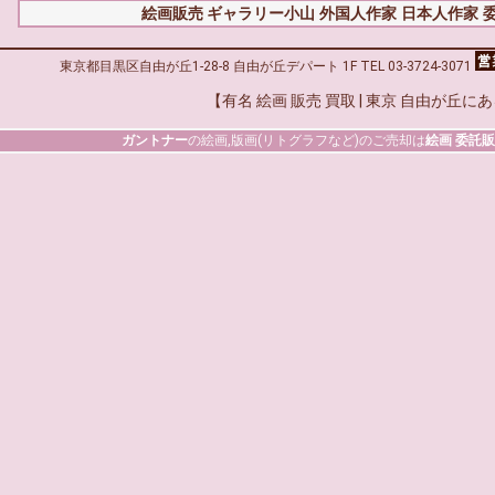
絵画販売 ギャラリー小山
外国人作家
日本人作家
東京都目黒区自由が丘1-28-8 自由が丘デパート 1F TEL 03-3724-3071
【有名 絵画 販売 買取 | 東京 自由が丘に
ガントナー
の絵画,版画(リトグラフなど)のご売却は
絵画 委託