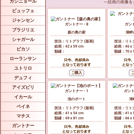
カシニョール
─ 絵画の画像
ビュッフェ
ジャンセン
ガントナー - 8
ガント
ブラジリエ
森の奥の家
湖畔
シャガール
技法：リトグラフ (版画)
技法：リトグ
絵画：42 x 59 cm
絵画：46 x 
ピカソ
額縁：
額縁：70 x 
ローランサン
ユトリロ
デュフィ
アイズピリ
ガントナー - 1
ガントナ
イカール
池のボート
湖
ペイネ
技法：リトグラフ (版画)
技法：リトグ
絵画：41 x 54 cm
絵画：41 x 
マチス
額縁：69 x 81 cm
額縁：66 x 
ガントナー