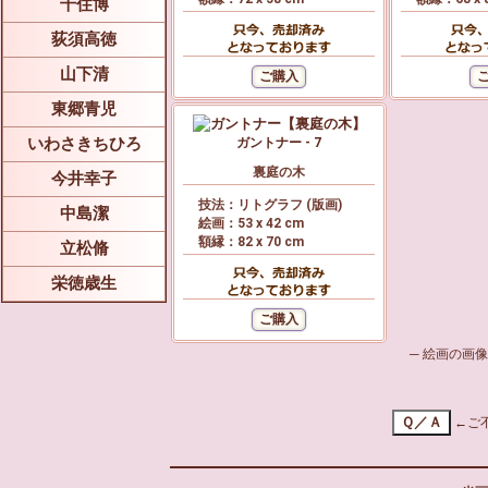
千住博
荻須高徳
山下清
東郷青児
いわさきちひろ
ガントナー - 7
裏庭の木
今井幸子
技法：リトグラフ (版画)
中島潔
絵画：53 x 42 cm
額縁：82 x 70 cm
立松脩
栄徳歳生
─ 絵画の画
←ご