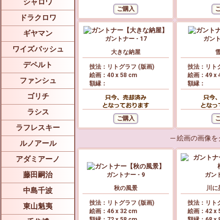
シャロワ
ドラクロワ
ギヤマン
ガントナー - 17
ガントナ
ワイズバッシュ
大きな納屋
デペルト
技法：リトグラフ (版画)
技法：リトグ
絵画：40 x 58 cm
絵画：49 x 
ファンシュ
額縁：
額縁：
ゴリチ
ラシス
ラフレスキー
─ 絵画の画像
ルノアール
アダミアーノ
藤田嗣治
ガントナー - 9
ガント
秋の風景
川に
中島千波
技法：リトグラフ (版画)
技法：リトグ
東山魁夷
絵画：46 x 32 cm
絵画：42 x 
額縁：72 x 58 cm
額縁：68 x 