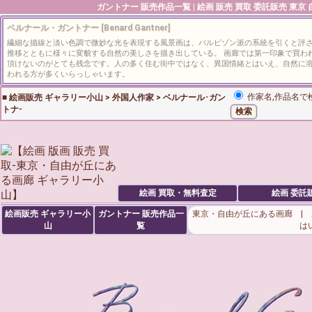
ガントナー
販売作品一覧 | 絵画 販売 買取 委託販売 東
ベルナール・ガントナー [Benard Gantner]
繊細な描線と淡い色調で微妙な光を表現する風景画は、バルビゾン派の系統を引くと評
推移とともに様々に変貌する自然の美しさを描き出している。 画廊では第一印象で買わ
頂けないのがとても残念です。人の多く住む街中ではなく、異国情緒とはいえ、自然に
われる方が多くいらっしゃいます。
作家名,作品名で
■
絵画販売 ギャラリー小山
>
外国人作家
>
ベルナール･ガン
トナ-
絵画 買取・無料査定
絵画 委託
絵画販売 ギャラリー小
ガントナー
販売作品一
東京・自由が丘にある画廊 |
山
覧
は