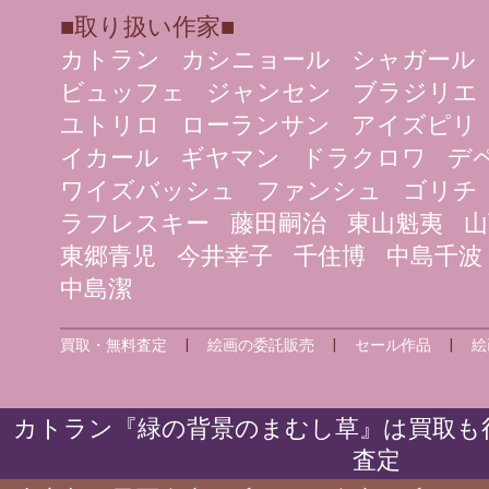
■取り扱い作家■
カトラン
カシニョール
シャガール
ビュッフェ
ジャンセン
ブラジリエ
ユトリロ
ローランサン
アイズピリ
イカール
ギヤマン
ドラクロワ
デ
ワイズバッシュ
ファンシュ
ゴリチ
ラフレスキー
藤田嗣治
東山魁夷
山
東郷青児
今井幸子
千住博
中島千波
中島潔
買取・無料査定
|
絵画の委託販売
|
セール作品
|
絵
カトラン『緑の背景のまむし草』は買取も行
査定