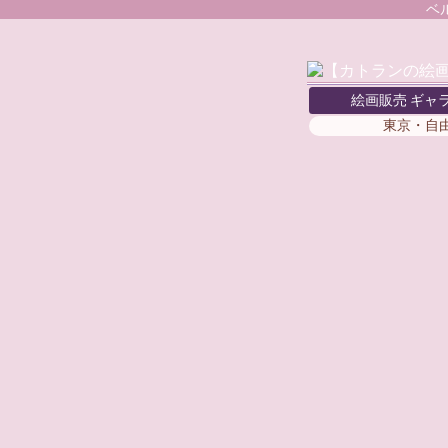
ベ
絵画販売 ギャ
東京・自