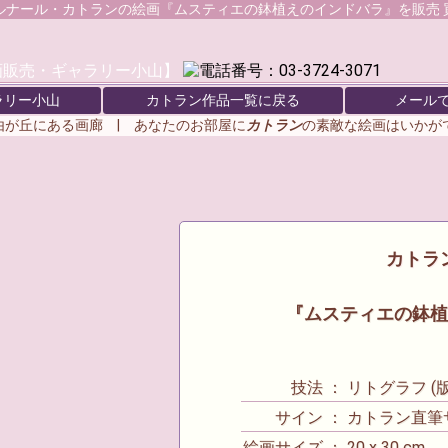
ルナール・カトラン
の絵画『ムスティエの鉢植えのインドバラ』を販売 
ラリー小山
カトラン作品一覧に戻る
メール
由が丘にある画廊 | あなたのお部屋に
カトラン
の素敵な絵画はいか
カトラン 
『ムスティエの鉢植
技法 ： リトグラフ (版
サイン ： カトラン直筆
絵画サイズ ： 20 x 30 cm