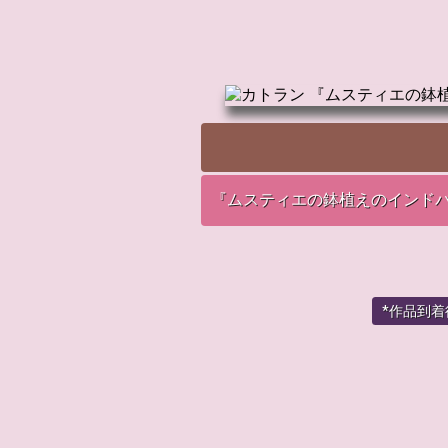
『ムスティエの鉢植えのインド
*作品到