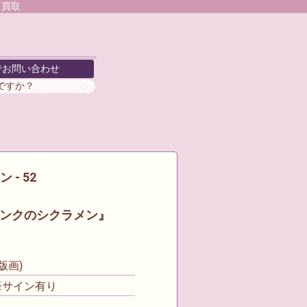
 買取
でお問い合わせ
がですか？
 - 52
ンクのシクラメン』
版画)
筆サイン有り