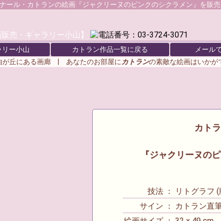
ナール・カトラン
の絵画『ジャクリーヌのピンクのシクラメン』を販売
ラリー小山
カトラン作品一覧に戻る
メール
由が丘にある画廊 | あなたのお部屋に
カトラン
の素敵な絵画はいか
カトラン
『ジャクリーヌのピ
技法 ： リトグラフ (
サイン ： カトラン直
絵画サイズ ： 32 x 49 cm