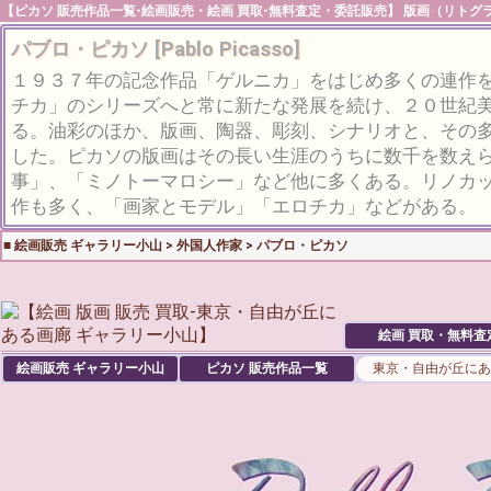
【
ピカソ
販売作品一覧
-
絵画販売
・
絵画 買取-無料査定
・
委託販売
】 版画（リトグ
パブロ・ピカソ [Pablo Picasso]
１９３７年の記念作品「ゲルニカ」をはじめ多くの連作
チカ」のシリーズへと常に新たな発展を続け、２０世紀
る。油彩のほか、版画、陶器、彫刻、シナリオと、その
した。ピカソの版画はその長い生涯のうちに数千を数え
事」、「ミノトーマロシー」など他に多くある。リノカ
作も多く、「画家とモデル」「エロチカ」などがある。
■
絵画販売 ギャラリー小山
>
外国人作家
>
パブロ・ピカソ
絵画 買取・無料査
絵画販売 ギャラリー小山
ピカソ
販売作品一覧
東京・自由が丘にあ