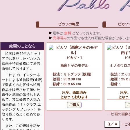
ピカソの略歴
ピカソ
送料は
無料
となっております。
売却済み
の作品でも仕入れ可能な場合がございま
絵画のことなら
絵画販売44年のキャリ
ピカソ - 1
ピカ
アでお選びしたピカソの
絵画を特別価格にて通信
画家とそのモデル
ミノタウロ
販売しております。
技法：リトグラフ (版画)
技法：エッチ
これまでにインターネ
絵画：35 x 38 cm
絵画：25 x 
ットによる通信販売(通販)
額縁：60 x 65 cm
額縁：
で数多くのお客様へ絵画
作品を販売させて頂いた
責任と感謝の気持ちを込
めて、常に優秀で人気の
版画作品（リトグラフ,エ
ッチング,リノカット）を
─ 絵画の画
取り揃えるよう努めて参
ります。
←ご
また、この経験を活か